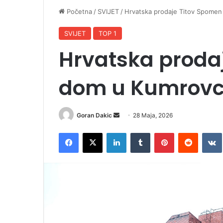
Početna
/
SVIJET
/
Hrvatska prodaje Titov Spome
SVIJET
TOP 1
Hrvatska proda
dom u Kumrov
Goran Dakic
S
28 Maja, 2026
e
Facebook
X
LinkedIn
Tumblr
Pinterest
Reddit
VK
n
d
a
n
e
m
a
i