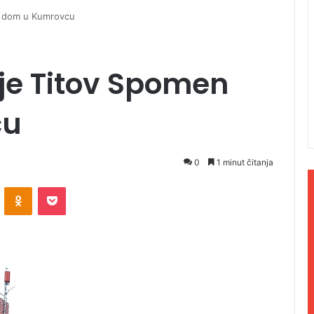
n dom u Kumrovcu
je Titov Spomen
cu
0
1 minut čitanja
ontakte
Odnoklassniki
Pocket