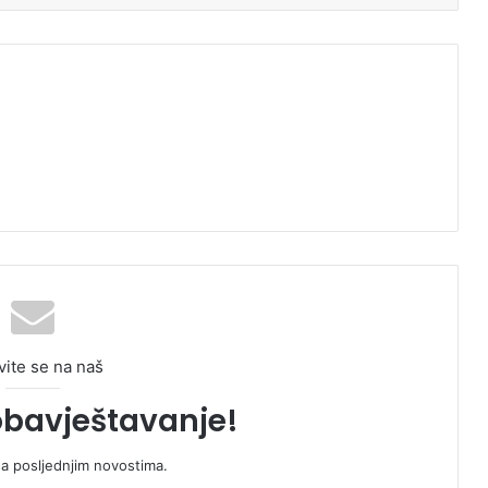
vite se na naš
obavještavanje!
sa posljednjim novostima.