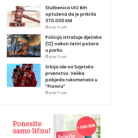
Službenica UIO BiH
optužena da je prikrila
370.000 KM
prije 11 sati
Policija istražuje dječaka
(12) nakon četiri požara
u parku
prije 11 sati
Srbija ide na Svjetsko
prvenstvo: Velika
pobjeda rukometaša u
“Pioniru”
prije 11 sati