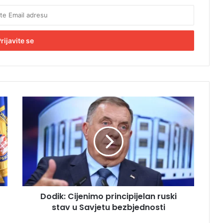
D
o
d
i
k
:
C
i
j
Dodik: Cijenimo principijelan ruski
e
stav u Savjetu bezbjednosti
n
i