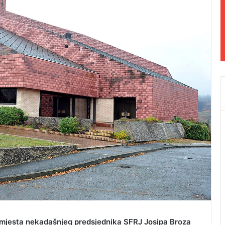
g mjesta nekadašnjeg predsjednika SFRJ Josipa Broza