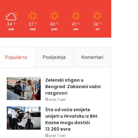
34
37
40
41
38
℃
℃
℃
℃
℃
sub
ned
pon
uto
sri
Popularno
Posljednje
Komentari
Zelenski stigao u
Beograd: Zakazani važni
razgovori
prije 7 sati
Šta od voća smijete
unijeti u Hrvatsku iz BiH:
Kazne mogu dostići
13.260 evra
prije 7 sati