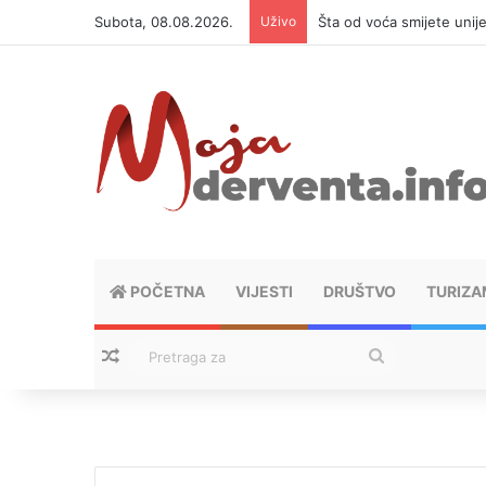
Subota, 08.08.2026.
Uživo
Šta od voća smijete unij
POČETNA
VIJESTI
DRUŠTVO
TURIZA
Nasumični tekstovi
Pretraga
za