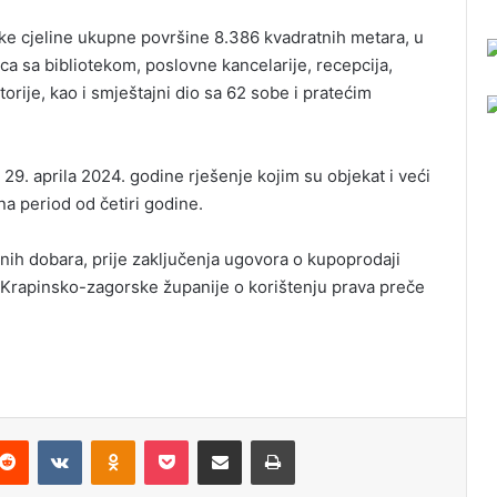
ke cjeline ukupne površine 8.386 kvadratnih metara, u
nica sa bibliotekom, poslovne kancelarije, recepcija,
rije, kao i smještajni dio sa 62 sobe i pratećim
 29. aprila 2024. godine rješenje kojim su objekat i veći
na period od četiri godine.
rnih dobara, prije zaključenja ugovora o kupoprodaji
 Krapinsko-zagorske županije o korištenju prava preče
Reddit
VKontakte
Odnoklassniki
Pocket
Podijeli putem Emaila
Odštampaj