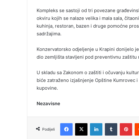
Kompleks se sastoji od tri povezane građevins
okviru kojih se nalaze velika i mala sala, čitao
kuhinja, restoran, bazen i druge pomoćne prosto
sadržajima.
Konzervatorsko odjeljenje u Krapini donijelo je
dio zemljišta stavljeni pod preventivnu zaštitu 
U skladu sa Zakonom o zaštiti i očuvanju kultu
biće zatraženo izjašnjenje Opštine Kumrovec i
kupovine.
Nezavisne
Facebook
X
LinkedIn
Tumblr
Pinterest
Podijeli