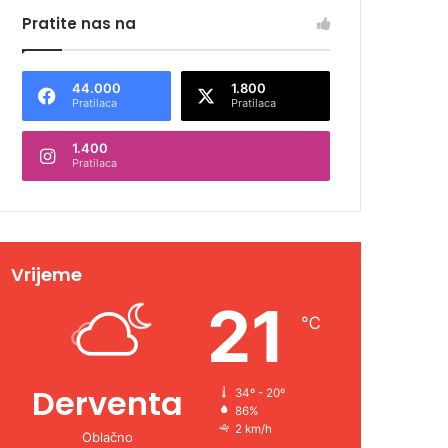
Pratite nas na
44.000
1.800
Pratilaca
Pratilaca
1.400
Pratilaca
Vrijeme
21
℃
Derventa
34º - 20º
86%
2 km/h
Oblačno