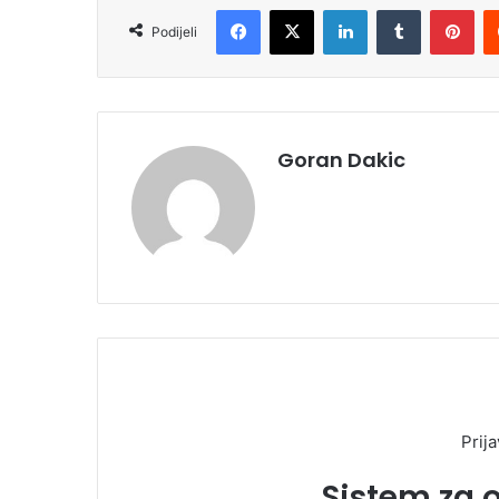
Facebook
X
LinkedIn
Tumblr
Pinterest
Podijeli
Goran Dakic
Prija
Sistem za 