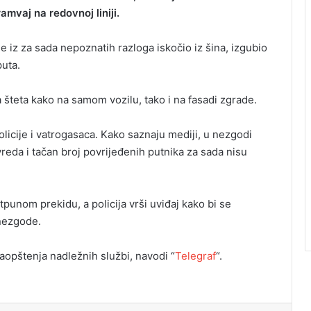
mvaj na redovnoj liniji.
 iz za sada nepoznatih razloga iskočio iz šina, izgubio
puta.
a šteta kako na samom vozilu, tako i na fasadi zgrade.
licije i vatrogasaca. Kako saznaju mediji, u nezgodi
reda i tačan broj povrijeđenih putnika za sada nisu
punom prekidu, a policija vrši uviđaj kako bi se
 nezgode.
aopštenja nadležnih službi, navodi “
Telegraf
“.