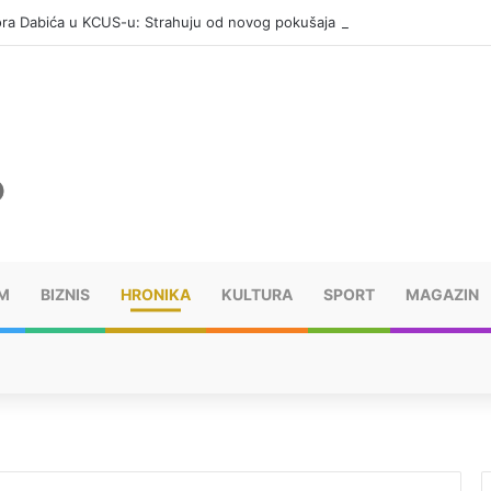
vora Dabića u KCUS-u: Strahuju od novog pokušaja ubistva
M
BIZNIS
HRONIKA
KULTURA
SPORT
MAGAZIN