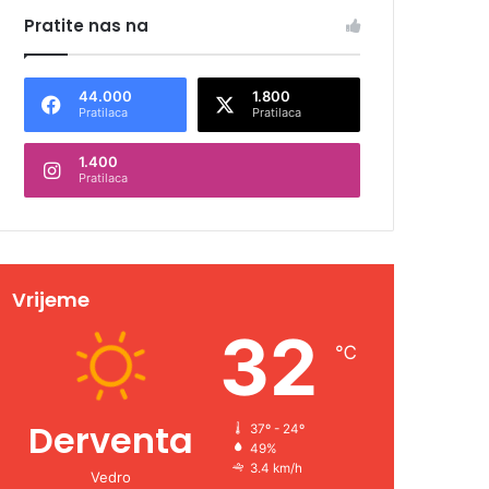
Pratite nas na
44.000
1.800
Pratilaca
Pratilaca
1.400
Pratilaca
Vrijeme
32
℃
Derventa
37º - 24º
49%
3.4 km/h
Vedro