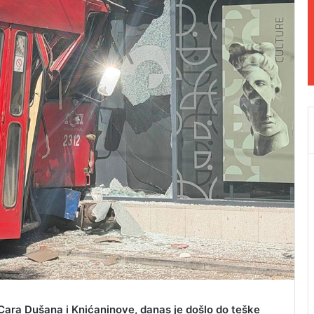
Cara Dušana i Knićaninove, danas je došlo do teške