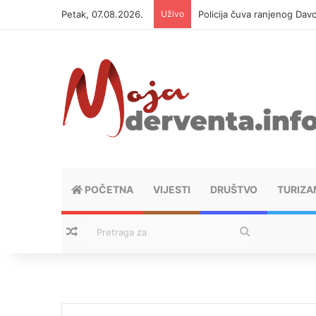
Petak, 07.08.2026.
Uživo
Policija čuva ranjenog Da
POČETNA
VIJESTI
DRUŠTVO
TURIZA
Nasumični tekstovi
Pretraga
za