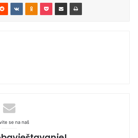
Reddit
VKontakte
Odnoklassniki
Pocket
Podijeli putem Emaila
Odštampaj
vite se na naš
obavještavanje!