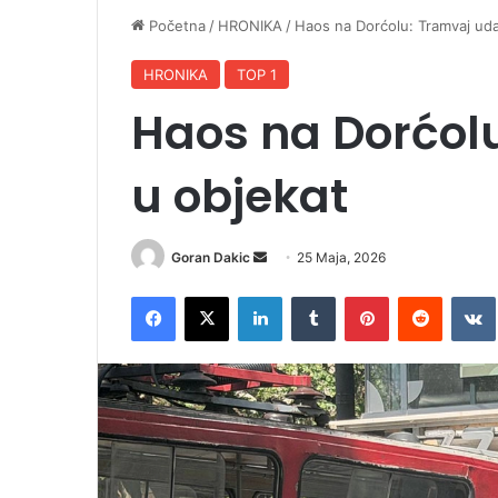
Početna
/
HRONIKA
/
Haos na Dorćolu: Tramvaj uda
HRONIKA
TOP 1
Haos na Dorćol
u objekat
Goran Dakic
S
25 Maja, 2026
e
Facebook
X
LinkedIn
Tumblr
Pinterest
Reddit
VK
n
d
a
n
e
m
a
i