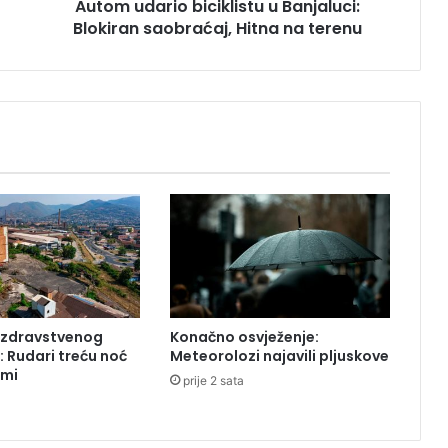
Autom udario biciklistu u Banjaluci:
i
Blokiran saobraćaj, Hitna na terenu
o
b
i
c
i
k
l
i
s
t
u
u
B
a
n
i zdravstvenog
Konačno osvježenje:
j
: Rudari treću noć
Meteorolozi najavili pljuskove
a
ami
prije 2 sata
l
u
c
i