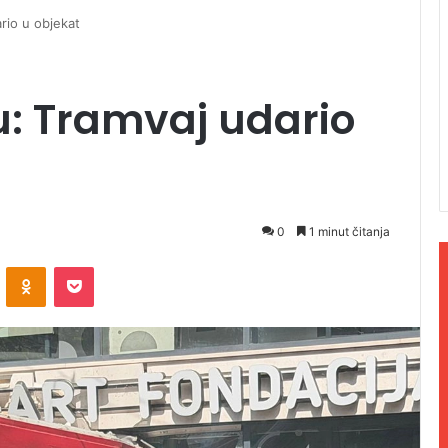
rio u objekat
u: Tramvaj udario
0
1 minut čitanja
ontakte
Odnoklassniki
Pocket