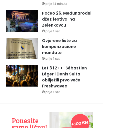
prije 14 minuta
Počeo 26. Međunarodni
džez festival na
Zelenkovcu
prije 1 sat
Ovjerene liste za
kompenzacione
mandate
prije 1 sat
Let 3 i Z++ i Sébastien
Léger i Denis Sulta
obilježili prvo veče
Freshwavea
prije 1 sat