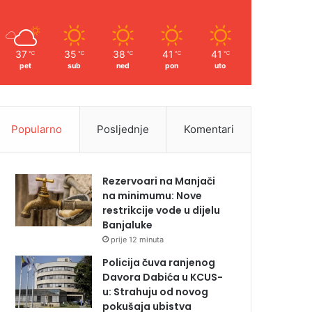
37
35
38
41
41
℃
℃
℃
℃
℃
pet
sub
ned
pon
uto
Popularno
Posljednje
Komentari
Rezervoari na Manjači
na minimumu: Nove
restrikcije vode u dijelu
Banjaluke
prije 12 minuta
Policija čuva ranjenog
Davora Dabića u KCUS-
u: Strahuju od novog
pokušaja ubistva