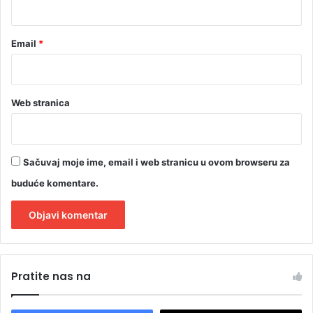
*
Email
*
Web stranica
Sačuvaj moje ime, email i web stranicu u ovom browseru za
buduće komentare.
A
l
Pratite nas na
t
e