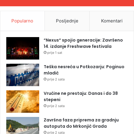
Popularno
Posljednje
Komentari
“Nexus“ spojio generacije: Završeno
14. izdanje Freshwave festivala
prije 1 sat
Teška nesreća u Potkozarju: Poginuo
mladić
prije 2 sata
Vrućine ne prestaju: Danas i do 38
stepeni
prije 2 sata
Završna faza priprema za gradnju
autoputa do Mrkonjić Grada
prije 2 sata