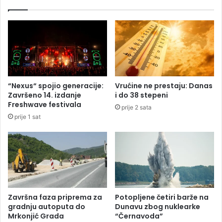
z
g
a
r
B
a
e
d
n
u
j
,
a
g
m
o
“Nexus“ spojio generacije:
Vrućine ne prestaju: Danas
i
r
Završeno 14. izdanje
i do 38 stepeni
n
i
Freshwave festivala
prije 2 sata
o
p
prije 1 sat
m
o
D
z
ž
n
a
a
f
t
e
i
r
t
o
r
Završna faza priprema za
Potopljene četiri barže na
v
ž
gradnju autoputa do
Dunavu zbog nuklearke
i
n
Mrkonjić Grada
“Černavoda”