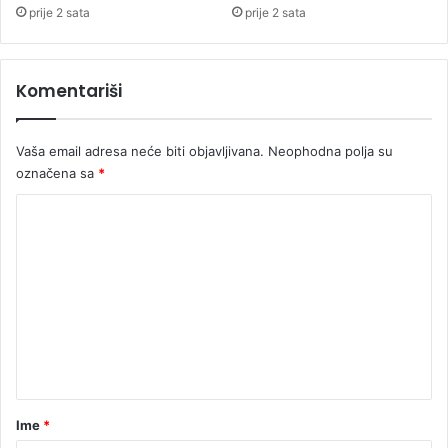
ć
i
prije 2 sata
prije 2 sata
e
c
m
e
n
Komentariši
t
a
r
Vaša email adresa neće biti objavljivana.
Neophodna polja su
označena sa
*
K
o
m
e
n
t
a
r
Ime
*