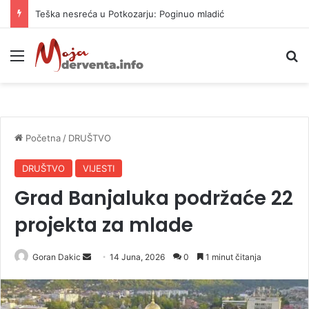
Teška nesreća u Potkozarju: Poginuo mladić
Meni
P
Početna
/
DRUŠTVO
DRUŠTVO
VIJESTI
Grad Banjaluka podržaće 22
projekta za mlade
Goran Dakic
S
14 Juna, 2026
0
1 minut čitanja
e
n
d