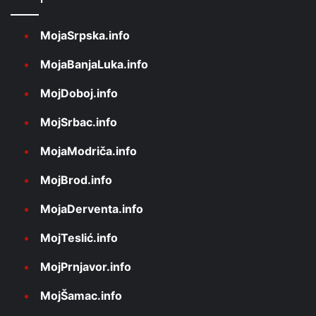
MojaSrpska.info
MojaBanjaLuka.info
MojDoboj.info
MojSrbac.info
MojaModriča.info
MojBrod.info
MojaDerventa.info
MojTeslić.info
MojPrnjavor.info
MojŠamac.info