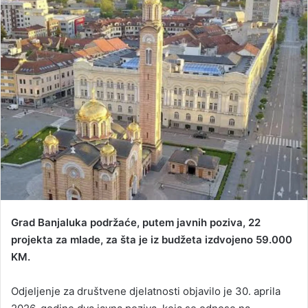
a
n
e
m
a
i
l
Grad Banjaluka podržaće, putem javnih poziva, 22
projekta za mlade, za šta je iz budžeta izdvojeno 59.000
KM.
Odjeljenje za društvene djelatnosti objavilo je 30. aprila