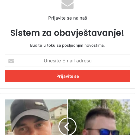
Prijavite se na naš
Sistem za obavještavanje!
Budite u toku sa posljednjim novostima.
U
n
e
s
i
t
e
E
V
m
e
a
l
i
i
l
k
a
a