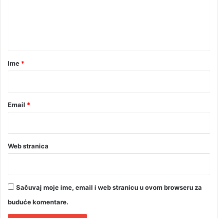
e
n
t
a
r
Ime
*
*
Email
*
Web stranica
Sačuvaj moje ime, email i web stranicu u ovom browseru za
buduće komentare.