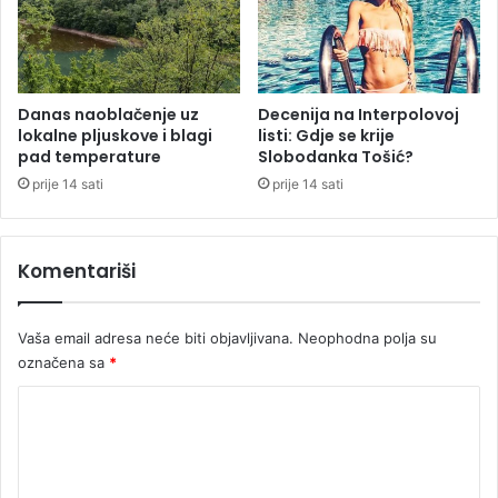
o
o
v
j
i
č
š
i
e
Danas naoblačenje uz
Decenija na Interpolovoj
c
lokalne pljuskove i blagi
listi: Gdje se krije
s
e
pad temperature
Slobodanka Tošić?
t
r
prije 14 sati
prije 14 sati
a
n
a
Komentariši
k
a
Vaša email adresa neće biti objavljivana.
Neophodna polja su
označena sa
*
K
o
m