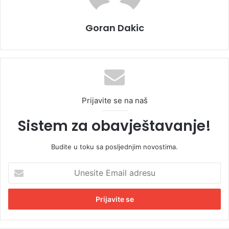
Goran Dakic
Prijavite se na naš
Sistem za obavještavanje!
Budite u toku sa posljednjim novostima.
U
n
e
s
i
t