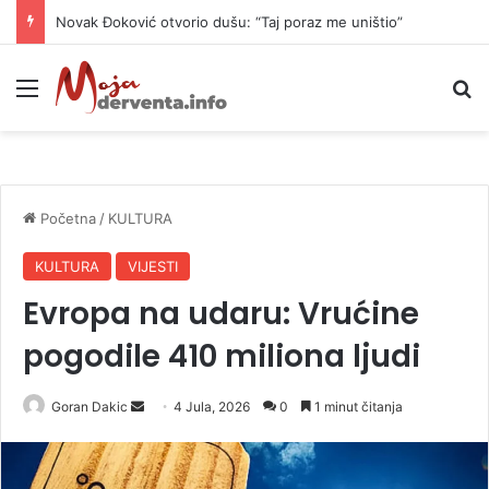
Novak Đoković otvorio dušu: “Taj poraz me uništio”
Meni
P
Početna
/
KULTURA
KULTURA
VIJESTI
Evropa na udaru: Vrućine
pogodile 410 miliona ljudi
Goran Dakic
S
4 Jula, 2026
0
1 minut čitanja
e
n
d