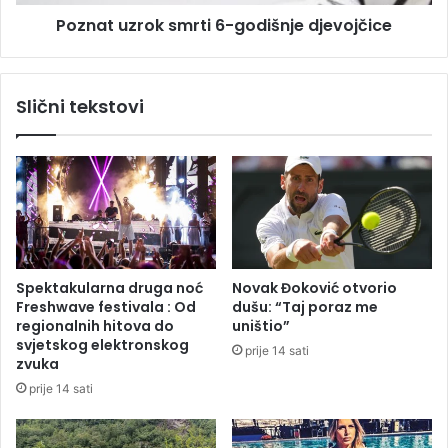
j
r
e
Poznat uzrok smrti 6-godišnje djevojčice
o
d
k
n
s
i
m
Slični tekstovi
k
r
a
t
R
i
S
6
:
-
I
g
z
o
a
d
n
i
Spektakularna druga noć
Novak Đoković otvorio
j
š
Freshwave festivala : Od
dušu: “Taj poraz me
e
n
regionalnih hitova do
uništio”
g
j
svjetskog elektronskog
prije 14 sati
a
e
zvuka
s
d
prije 14 sati
t
j
a
e
l
v