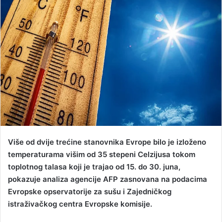
a
n
e
m
a
i
l
Više od dvije trećine stanovnika Evrope bilo je izloženo
temperaturama višim od 35 stepeni Celzijusa tokom
toplotnog talasa koji je trajao od 15. do 30. juna,
pokazuje analiza agencije AFP zasnovana na podacima
Evropske opservatorije za sušu i Zajedničkog
istraživačkog centra Evropske komisije.