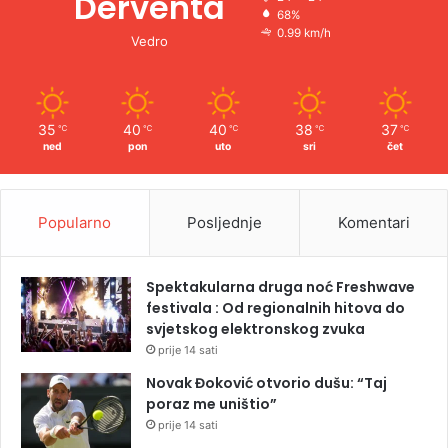
Derventa
68%
0.99 km/h
Vedro
35
40
40
38
37
℃
℃
℃
℃
℃
ned
pon
uto
sri
čet
Popularno
Posljednje
Komentari
Spektakularna druga noć Freshwave
festivala : Od regionalnih hitova do
svjetskog elektronskog zvuka
prije 14 sati
Novak Đoković otvorio dušu: “Taj
poraz me uništio”
prije 14 sati