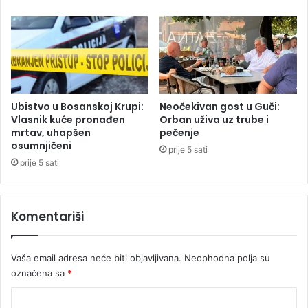
H
a
m
a
t
i
o
d
7
Ubistvo u Bosanskoj Krupi:
Neočekivan gost u Guči:
,
Vlasnik kuće pronađen
Orban uživa uz trube i
mrtav, uhapšen
pečenje
8
osumnjičeni
o
prije 5 sati
d
prije 5 sati
s
t
o
Komentariši
Vaša email adresa neće biti objavljivana.
Neophodna polja su
označena sa
*
K