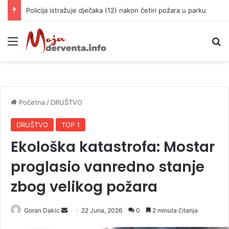
Policija istražuje dječaka (12) nakon četiri požara u parku
Meni
P
Početna
/
DRUŠTVO
DRUŠTVO
TOP 1
Ekološka katastrofa: Mostar
proglasio vanredno stanje
zbog velikog požara
Goran Dakic
S
22 Juna, 2026
0
2 minuta čitanja
e