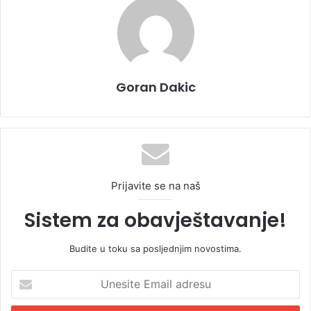
Goran Dakic
Prijavite se na naš
Sistem za obavještavanje!
Budite u toku sa posljednjim novostima.
U
n
e