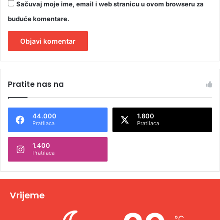
Sačuvaj moje ime, email i web stranicu u ovom browseru za
buduće komentare.
A
l
Pratite nas na
t
e
44.000
1.800
r
Pratilaca
Pratilaca
n
1.400
a
Pratilaca
t
i
v
Vrijeme
e
℃