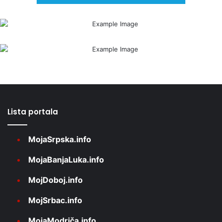
Lista portala
MojaSrpska.info
MojaBanjaLuka.info
MojDoboj.info
MojSrbac.info
MojaModriča.info