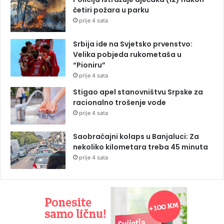
četiri požara u parku
prije 4 sata
Srbija ide na Svjetsko prvenstvo:
Velika pobjeda rukometaša u
“Pioniru”
prije 4 sata
Stigao apel stanovništvu Srpske za
racionalno trošenje vode
prije 4 sata
Saobraćajni kolaps u Banjaluci: Za
nekoliko kilometara treba 45 minuta
prije 4 sata