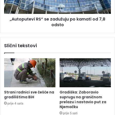
v
u
u
t
„
e
„Autoputevi RS“ se zadužuju po kamati od 7,8
p
v
u
odsto
i
m
R
p
S
t
“
Slični tekstovi
r
s
a
e
c
z
k
a
“
d
s
u
t
ž
a
u
z
j
Strani radnici sve češće na
Gradiška: Zaboravio
u
u
gradilištima BiH
suprugu na graničnom
u
p
prelazu i nastavio put za
prije 4 sata
B
o
Njemačku
i
k
prije 5 sati