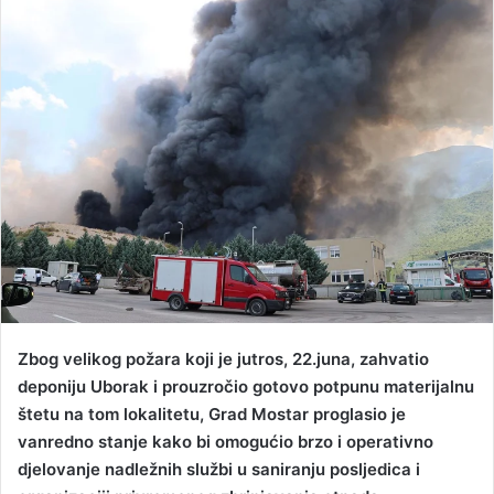
n
d
a
n
e
m
a
i
l
Zbog velikog požara koji je jutros, 22.juna, zahvatio
deponiju Uborak i prouzročio gotovo potpunu materijalnu
štetu na tom lokalitetu, Grad Mostar proglasio je
vanredno stanje kako bi omogućio brzo i operativno
djelovanje nadležnih službi u saniranju posljedica i