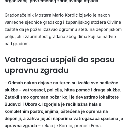
organizaciji privremenog zbrinjavanja otpada.
Gradonačelnik Mostara Mario Kordić izjavio je nakon
vanredne sjednice gradskog i županijskog stožera Civilne
zaštite da je požar izazvao ogromnu štetu na deponijskom
polju, ali i zabrinutost građana zbog dima koji se nadvio
nad gradom.
Vatrogasci uspjeli da spasu
upravnu zgradu
–
Odmah nakon dojave na teren su izašle sve nadležne
službe – vatrogasci, policija, hitna pomoć i druge službe.
Zatekli smo ogroman požar koji je devastirao lokalitete
Buđevci i Uborak. Izgorjela je reciklažna hala s
kompletnim postrojenjima, oštećena je oprema na
deponiji, a zahvaljujući naporima vatrogasaca spasena je
upravna zgrada –
rekao je Kordić, prenosi Fena.