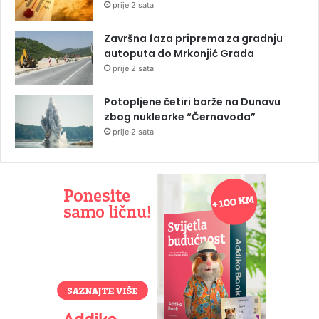
prije 2 sata
Završna faza priprema za gradnju
autoputa do Mrkonjić Grada
prije 2 sata
Potopljene četiri barže na Dunavu
zbog nuklearke “Černavoda”
prije 2 sata