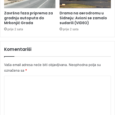
Završna faza priprema za
Drama na aerodromu u
gradnju autoputa do
Sidneju: Avioni se zamalo
Mrkonjić Grada
sudarili (VIDEO)
prije 2 sata
prije 2 sata
Komentariši
Vaša email adresa neće biti objavljivana.
Neophodna polja su
označena sa
*
K
o
m
e
n