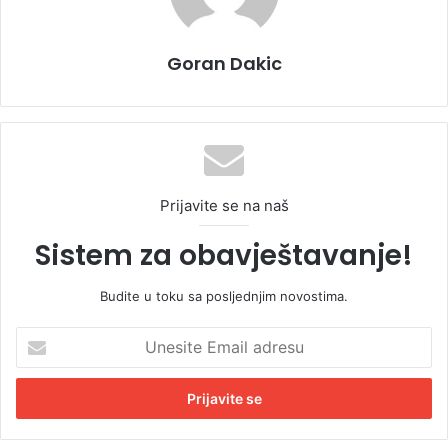
Goran Dakic
Prijavite se na naš
Sistem za obavještavanje!
Budite u toku sa posljednjim novostima.
U
n
e
s
i
t