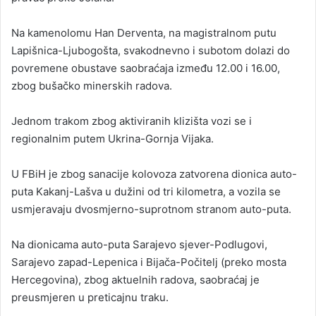
Na kamenolomu Han Derventa, na magistralnom putu
Lapišnica-Ljubogošta, svakodnevno i subotom dolazi do
povremene obustave saobraćaja između 12.00 i 16.00,
zbog bušačko minerskih radova.
Jednom trakom zbog aktiviranih klizišta vozi se i
regionalnim putem Ukrina-Gornja Vijaka.
U FBiH je zbog sanacije kolovoza zatvorena dionica auto-
puta Kakanj-Lašva u dužini od tri kilometra, a vozila se
usmjeravaju dvosmjerno-suprotnom stranom auto-puta.
Na dionicama auto-puta Sarajevo sjever-Podlugovi,
Sarajevo zapad-Lepenica i Bijača-Počitelj (preko mosta
Hercegovina), zbog aktuelnih radova, saobraćaj je
preusmjeren u preticajnu traku.