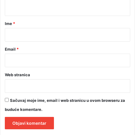
t
a
r
Ime
*
*
Email
*
Web stranica
Sačuvaj moje ime, email i web stranicu u ovom browseru za
buduće komentare.
A