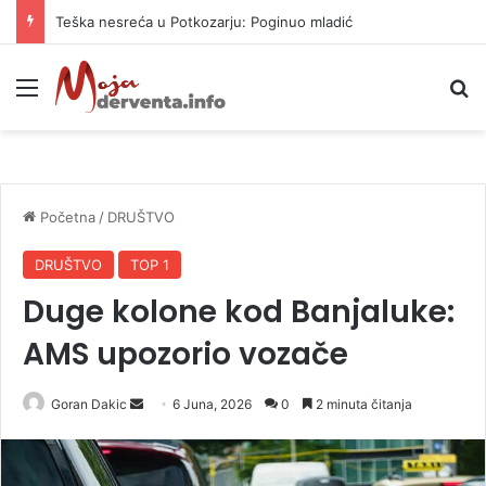
Teška nesreća u Potkozarju: Poginuo mladić
Meni
P
Početna
/
DRUŠTVO
DRUŠTVO
TOP 1
Duge kolone kod Banjaluke:
AMS upozorio vozače
Goran Dakic
S
6 Juna, 2026
0
2 minuta čitanja
e
n
d