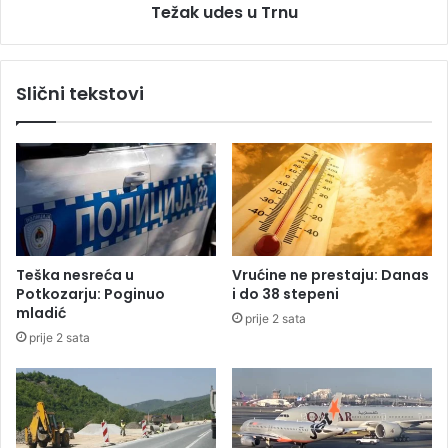
Težak udes u Trnu
s
u
k
T
o
r
d
n
Slični tekstovi
P
u
r
i
j
e
d
o
r
a
Teška nesreća u
Vrućine ne prestaju: Danas
Potkozarju: Poginuo
i do 38 stepeni
mladić
prije 2 sata
prije 2 sata