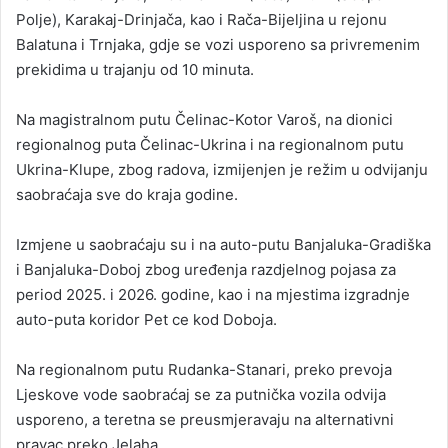
Polje), Karakaj-Drinjača, kao i Rača-Bijeljina u rejonu
Balatuna i Trnjaka, gdje se vozi usporeno sa privremenim
prekidima u trajanju od 10 minuta.
Na magistralnom putu Čelinac-Kotor Varoš, na dionici
regionalnog puta Čelinac-Ukrina i na regionalnom putu
Ukrina-Klupe, zbog radova, izmijenjen je režim u odvijanju
saobraćaja sve do kraja godine.
Izmjene u saobraćaju su i na auto-putu Banjaluka-Gradiška
i Banjaluka-Doboj zbog uređenja razdjelnog pojasa za
period 2025. i 2026. godine, kao i na mjestima izgradnje
auto-puta koridor Pet ce kod Doboja.
Na regionalnom putu Rudanka-Stanari, preko prevoja
Ljeskove vode saobraćaj se za putnička vozila odvija
usporeno, a teretna se preusmjeravaju na alternativni
pravac preko Jelaha.