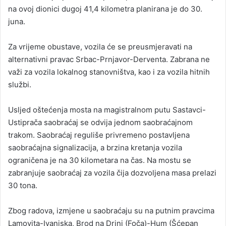
na ovoj dionici dugoj 41,4 kilometra planirana je do 30.
juna.
Za vrijeme obustave, vozila će se preusmjeravati na
alternativni pravac Srbac-Prnjavor-Derventa. Zabrana ne
važi za vozila lokalnog stanovništva, kao i za vozila hitnih
službi.
Usljed oštećenja mosta na magistralnom putu Sastavci-
Ustiprača saobraćaj se odvija jednom saobraćajnom
trakom. Saobraćaj reguliše privremeno postavljena
saobraćajna signalizacija, a brzina kretanja vozila
ograničena je na 30 kilometara na čas. Na mostu se
zabranjuje saobraćaj za vozila čija dozvoljena masa prelazi
30 tona.
Zbog radova, izmjene u saobraćaju su na putnim pravcima
Lamovita-Ivanjska, Brod na Drini (Foča)-Hum (Šćepan