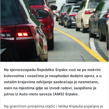
a
n
e
m
a
i
l
Na sjeverozapadu Republike Srpske vozi se po mokrim
kolovozima i vozačima je neophodan dodatni oprez, a u
ostalim krajevima odvijanje saobraćaja je nesmetano,
osim na mjestima gdje se izvodi radovi, saopšteno je
jutros iz Auto-moto saveza (AMS) Srpske.
Na graničnim prelazima Izačić i Velika Kladuša pojačana je