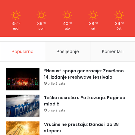
35
39
40
38
36
℃
℃
℃
℃
℃
ned
pon
uto
sri
čet
Popularno
Posljednje
Komentari
“Nexus“ spojio generacije: Završeno
14. izdanje Freshwave festivala
prije 2 sata
Teška nesreća u Potkozarju: Poginuo
mladić
prije 2 sata
Vrućine ne prestaju: Danas i do 38
stepeni