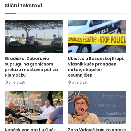
Slični tekstovi
e
a
:
,
K
J
o
e
l
l
i
i
k
s
o
a
k
v
Gradiška: Zaboravio
Ubistvo u Bosanskoj Krupi:
o
e
suprugu na graničnom
Vlasnik kuće pronađen
š
t
prelazu i nastavio put za
mrtav, uhapšen
t
a
Njemačku
osumnjičeni
a
O
prije 5 sati
prije 5 sati
d
r
a
a
s
š
j
a
e
n
d
i
i
n
t
n
Neočekivan gost u Guči:
Zora Vidović krije ko nam je