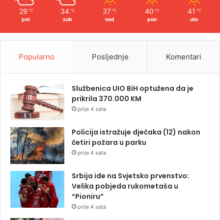
29
34
37
40
41
℃
℃
℃
℃
℃
pet
sub
ned
pon
uto
Popularno
Posljednje
Komentari
Službenica UIO BiH optužena da je
prikrila 370.000 KM
prije 4 sata
Policija istražuje dječaka (12) nakon
četiri požara u parku
prije 4 sata
Srbija ide na Svjetsko prvenstvo:
Velika pobjeda rukometaša u
“Pioniru”
prije 4 sata