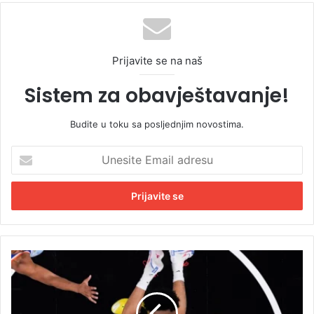
Prijavite se na naš
Sistem za obavještavanje!
Budite u toku sa posljednjim novostima.
U
n
e
s
i
t
e
E
L
m
u
a
d
i
e