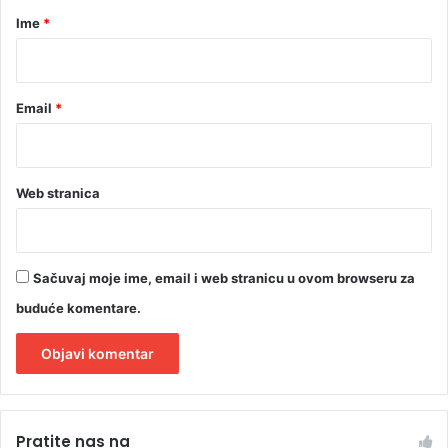
l
r
Ime
*
e
*
g
o
m
Email
*
Web stranica
Sačuvaj moje ime, email i web stranicu u ovom browseru za
buduće komentare.
A
l
Pratite nas na