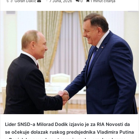
Goran Dakic
S
7 Juna, 2026
0
1 minut čitanja
e
n
d
a
n
e
m
a
i
l
Lider SNSD-a Milorad Dodik izjavio je za RIA Novosti da
se očekuje dolazak ruskog predsjednika Vladimira Putina