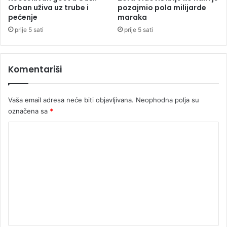
e
a
Orban uživa uz trube i
pozajmio pola milijarde
p
pečenje
maraka
v
o
o
prije 5 sati
prije 5 sati
r
d
e
n
d
o
Komentariši
T
u
r
v
a
e
Vaša email adresa neće biti objavljivana.
Neophodna polja su
m
z
označena sa
*
p
i
a
s
K
?
a
o
m
l
m
a
e
đ
i
n
m
t
k
o
a