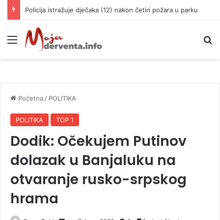
Policija istražuje dječaka (12) nakon četiri požara u parku
Meni
P
Početna
/
POLITIKA
POLITIKA
TOP 1
Dodik: Očekujem Putinov
dolazak u Banjaluku na
otvaranje rusko-srpskog
hrama