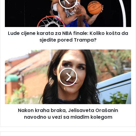
l
c
a
i
d
j
r
e
e
n
s
Lude cijene karata za NBA finale: Koliko košta da
e
u
sjedite pored Trampa?
k
a
r
N
a
a
t
k
a
o
z
n
a
k
N
r
B
a
A
h
f
Nakon kraha braka, Jelisaveta Orašanin
a
i
navodno u vezi sa mlađim kolegom
b
n
r
a
a
l
k