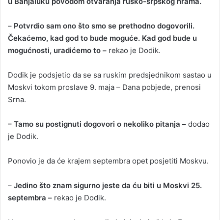
u Banjaluku povodom otvaranja rusko-srpskog hrama.
–
Potvrdio sam ono što smo se prethodno dogovorili.
Čekaćemo, kad god to bude moguće. Kad god bude u
mogućnosti, uradićemo to –
rekao je Dodik.
Dodik je podsjetio da se sa ruskim predsjednikom sastao u
Moskvi tokom proslave 9. maja – Dana pobjede, prenosi
Srna.
– Tamo su postignuti dogovori o nekoliko pitanja –
dodao
je Dodik.
Ponovio je da će krajem septembra opet posjetiti Moskvu.
–
Jedino što znam sigurno jeste da ću biti u Moskvi 25.
septembra –
rekao je Dodik.