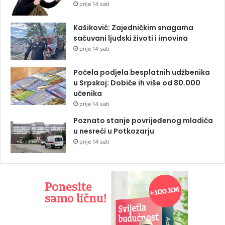
prije 14 sati
Kašiković: Zajedničkim snagama
sačuvani ljudski životi i imovina
prije 14 sati
Počela podjela besplatnih udžbenika
u Srpskoj: Dobiće ih više od 80.000
učenika
prije 14 sati
Poznato stanje povrijeđenog mladića
u nesreći u Potkozarju
prije 14 sati