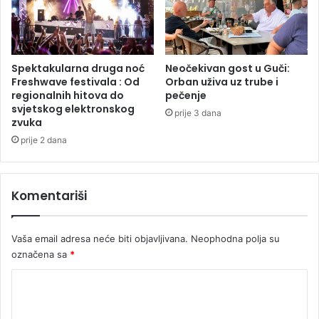
a
j
j
t
i
e
t
k
v
o
Spektakularna druga noć
Neočekivan gost u Guči:
r
s
Freshwave festivala : Od
Orban uživa uz trube i
d
u
regionalnih hitova do
pečenje
i
svjetskog elektronskog
n
prije 3 dana
zvuka
d
o
a
v
prije 2 dana
j
i
e
m
A
i
Komentariši
n
n
a
i
i
s
Vaša email adresa neće biti objavljivana.
Neophodna polja su
m
t
označena sa
*
a
r
l
i
K
a
o
a
f