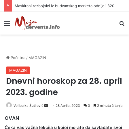
Maskirani razbojnici iz budvanskog marketa odnijeli 320.000 evra
Meni
P
Početna
/
MAGAZIN
MAGAZIN
Dnevni horoskop za 28. april
2023. godine
Veliborka Šutilović
S
28 Aprila, 2023
0
2 minuta čitanja
e
OVAN
n
d
Čeka vas važna lekcija u kojoj morate da savladate svoj