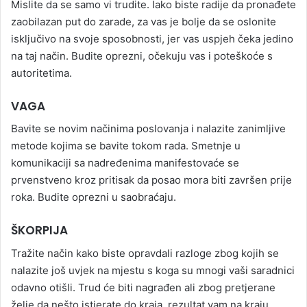
Mislite da se samo vi trudite. Iako biste radije da pronađete
zaobilazan put do zarade, za vas je bolje da se oslonite
isključivo na svoje sposobnosti, jer vas uspjeh čeka jedino
na taj način. Budite oprezni, očekuju vas i poteškoće s
autoritetima.
VAGA
Bavite se novim načinima poslovanja i nalazite zanimljive
metode kojima se bavite tokom rada. Smetnje u
komunikaciji sa nadređenima manifestovaće se
prvenstveno kroz pritisak da posao mora biti završen prije
roka. Budite oprezni u saobraćaju.
ŠKORPIJA
Tražite način kako biste opravdali razloge zbog kojih se
nalazite još uvjek na mjestu s koga su mnogi vaši saradnici
odavno otišli. Trud će biti nagrađen ali zbog pretjerane
želje da nešto istjerate do kraja, rezultat vam na kraju