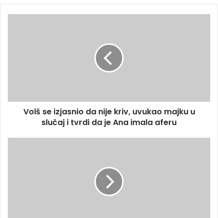
e
E
V
m
o
a
l
i
š
l
s
a
e
d
i
r
z
e
j
s
Volš se izjasnio da nije kriv, uvukao majku u
a
u
slučaj i tvrdi da je Ana imala aferu
s
n
i
Š
o
m
d
i
a
t
n
f
i
o
j
r
e
m