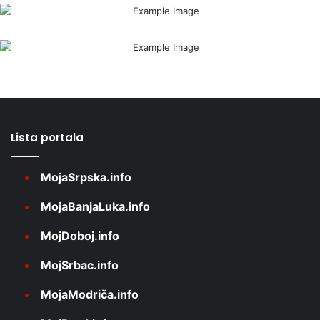
Lista portala
MojaSrpska.info
MojaBanjaLuka.info
MojDoboj.info
MojSrbac.info
MojaModriča.info