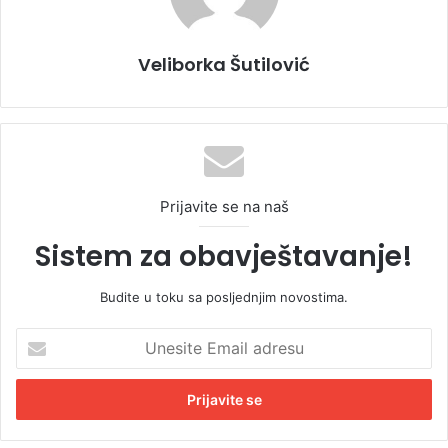
Veliborka Šutilović
Prijavite se na naš
Sistem za obavještavanje!
Budite u toku sa posljednjim novostima.
U
n
e
s
i
t