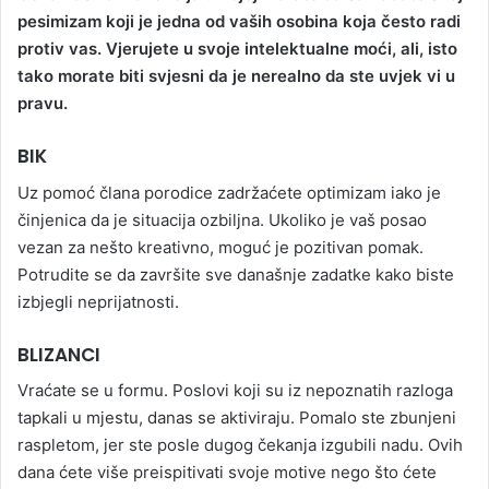
a
pesimizam koji je jedna od vaših osobina koja često radi
n
protiv vas. Vjerujete u svoje intelektualne moći, ali, isto
e
tako morate biti svjesni da je nerealno da ste uvjek vi u
m
pravu.
a
i
BIK
l
Uz pomoć člana porodice zadržaćete optimizam iako je
činjenica da je situacija ozbiljna. Ukoliko je vaš posao
vezan za nešto kreativno, moguć je pozitivan pomak.
Potrudite se da završite sve današnje zadatke kako biste
izbjegli neprijatnosti.
BLIZANCI
Vraćate se u formu. Poslovi koji su iz nepoznatih razloga
tapkali u mjestu, danas se aktiviraju. Pomalo ste zbunjeni
raspletom, jer ste posle dugog čekanja izgubili nadu. Ovih
dana ćete više preispitivati svoje motive nego što ćete