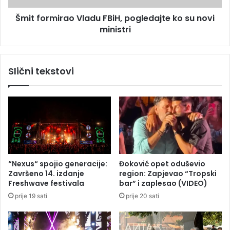
k
i
r
Šmit formirao Vladu FBiH, pogledajte ko su novi
r
i
ministri
a
v
o
,
V
u
l
Slični tekstovi
v
a
u
d
k
u
a
F
o
B
m
i
a
H
j
,
k
p
“Nexus“ spojio generacije:
Đoković opet oduševio
u
o
Završeno 14. izdanje
region: Zapjevao “Tropski
u
g
Freshwave festivala
bar” i zaplesao (VIDEO)
s
l
prije 19 sati
prije 20 sati
l
e
u
d
č
a