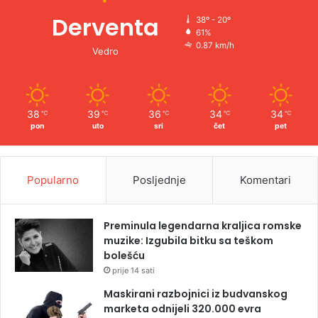
Derventa
38º - 20º
61%
0.87 km/h
Vedro
38
39
36
34
34
℃
℃
℃
℃
℃
pon
uto
sri
čet
pet
Popularno
Posljednje
Komentari
Preminula legendarna kraljica romske
muzike: Izgubila bitku sa teškom
bolešću
prije 14 sati
Maskirani razbojnici iz budvanskog
marketa odnijeli 320.000 evra