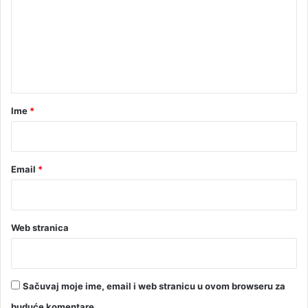
m
e
e
r
u
n
t
a
r
Ime
*
*
Email
*
Web stranica
Sačuvaj moje ime, email i web stranicu u ovom browseru za
buduće komentare.