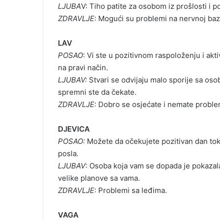
LJUBA
V: Tiho patite za osobom iz prošlosti i 
ZDRAVLJE
: Mogući su problemi na nervnoj baz
LAV
POSAO
: Vi ste u pozitivnom raspoloženju i ak
na pravi način.
LJUBAV:
Stvari se odvijaju malo sporije sa os
spremni ste da čekate.
ZDRAVLJE
: Dobro se osjećate i nemate probl
DJEVICA
POSAO:
Možete da očekujete pozitivan dan tok
posla.
LJUBAV
: Osoba koja vam se dopada je pokazala
velike planove sa vama.
ZDRAVLJE
: Problemi sa leđima.
VAGA