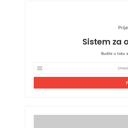
Prija
Sistem za 
Budite u toku 
U
n
e
s
i
t
e
E
m
O
a
d
i