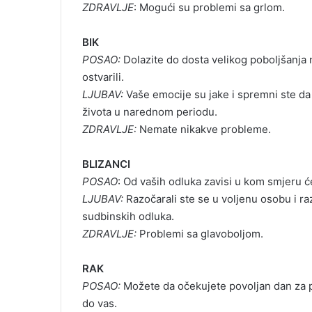
ZDRAVLJE
: Mogući su problemi sa grlom.
l
BIK
POSAO:
Dolazite do dosta velikog poboljšanja 
ostvarili.
LJUBAV:
Vaše emocije su jake i spremni ste 
života u narednom periodu.
ZDRAVLJE:
Nemate nikakve probleme.
BLIZANCI
POSAO
: Od vaših odluka zavisi u kom smjeru će
LJUBAV:
Razočarali ste se u voljenu osobu i ra
sudbinskih odluka.
ZDRAVLJE:
Problemi sa glavoboljom.
RAK
POSAO:
Možete da očekujete povoljan dan za p
do vas.