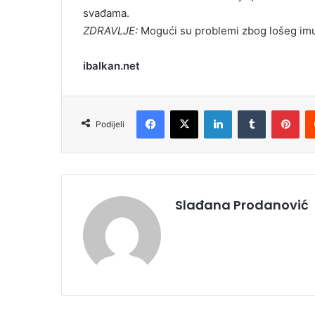
svađama.
ZDRAVLJE:
Mogući su problemi zbog lošeg imu
ibalkan.net
Facebook
X
LinkedIn
Tumblr
Pinterest
Podijeli
Slađana Prodanović