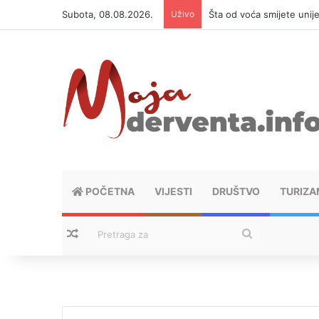
Subota, 08.08.2026.
Uživo
Šta od voća smijete unij
POČETNA
VIJESTI
DRUŠTVO
TURIZA
Nasumični tekstovi
Pretraga
za