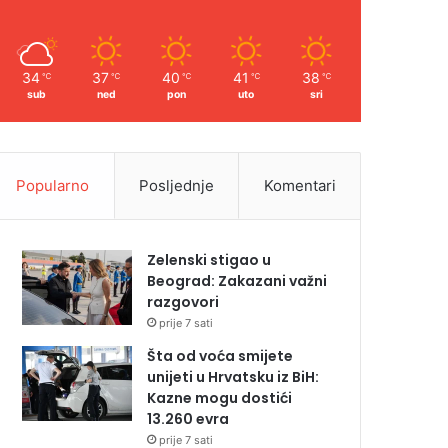
34
37
40
41
38
℃
℃
℃
℃
℃
sub
ned
pon
uto
sri
Popularno
Posljednje
Komentari
Zelenski stigao u
Beograd: Zakazani važni
razgovori
prije 7 sati
Šta od voća smijete
unijeti u Hrvatsku iz BiH:
Kazne mogu dostići
13.260 evra
prije 7 sati