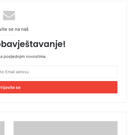
vite se na naš
obavještavanje!
sa posljednjim novostima.
M
a