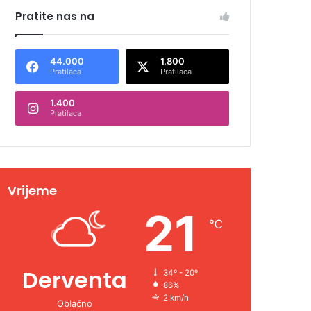
Pratite nas na
44.000
1.800
Pratilaca
Pratilaca
1.400
Pratilaca
Vrijeme
21
℃
Derventa
34º - 20º
86%
2 km/h
Oblačno