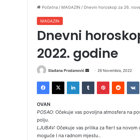
Početna
/
MAGAZIN
/
Dnevni horoskop za 26. nov
MAGAZIN
Dnevni horosko
2022. godine
Slađana Prodanović
S
26 Novembra, 2022
e
Facebook
X
LinkedIn
Tumblr
Pinterest
Reddit
VK
n
d
a
OVAN
n
POSAO:
Očekuje vas povoljna atmosfera na po
e
polju.
m
LJUBAV:
Očekuje vas prilika za flert sa novom
a
moguće I na radnom mjestu..
i