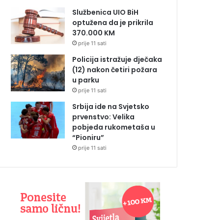
Službenica UIO BiH
optužena da je prikrila
370.000 KM
prije 11 sati
Policija istražuje dječaka
(12) nakon četiri požara
u parku
prije 11 sati
Srbija ide na Svjetsko
prvenstvo: Velika
pobjeda rukometaša u
“Pioniru”
prije 11 sati