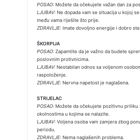
POSAO:
Možete da očekujete važan dan za posa
LJUBAV
: Ne dopada vam se situacija u kojoj s
među vama riješite što prije.
ZDRAVLJE
: Imate dovoljno energije i dobro ste
ŠKORPIJA
POSAO:
Zapamtite da je važno da budete sprem
poslovnim protivnicima.
LJUBAV:
Nestabilan odnos sa voljenom osobom
raspoloženje.
ZDRAVLJE
: Nervna napetost je naglašena.
STRIJELAC
POSAO:
Možete da očekujete pozitivnu priliku 
okolnostima u kojima se nalazite.
LJUBAV
: Voljena osoba vam zamjera zbog pona
periodu.
ZDRAVLJE
: Nema naglašenih problema.