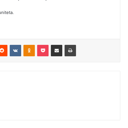
niteta.
Reddit
VKontakte
Odnoklassniki
Pocket
Podijeli putem Emaila
Odštampaj