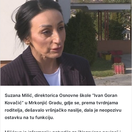
a
n
e
m
a
i
l
Suzana Milić, direktorica Osnovne škole “Ivan Goran
Kovačić” u Mrkonjić Gradu, gdje se, prema tvrdnjama
roditelja, dešavalo vršnjačko nasilje, dala je neopozivu
ostavku na tu funkciju.