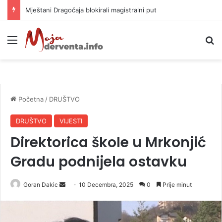
Helikopter ponovo gasi vatru u selima kod Trebinja
Meni
P
Početna
/
DRUŠTVO
DRUŠTVO
VIJESTI
Direktorica škole u Mrkonjić
Gradu podnijela ostavku
Goran Dakic
S
10 Decembra, 2025
0
Prije minut
e
n
d