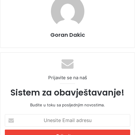
Goran Dakic
Prijavite se na naš
Sistem za obavještavanje!
Budite u toku sa posljednjim novostima.
U
n
e