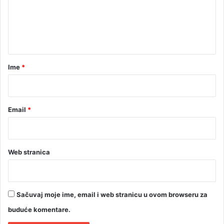
e
n
t
a
r
Ime
*
*
Email
*
Web stranica
Sačuvaj moje ime, email i web stranicu u ovom browseru za
buduće komentare.