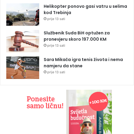
Helikopter ponovo gasi vatru u selima
kod Trebinja
prije 13 sati
Službenik Suda BiH optužen za
pronevjeru skoro 197.000 KM
prije 13 sati
Sara Mikača igra tenis života i nema
namjeru da stane
prije 13 sati