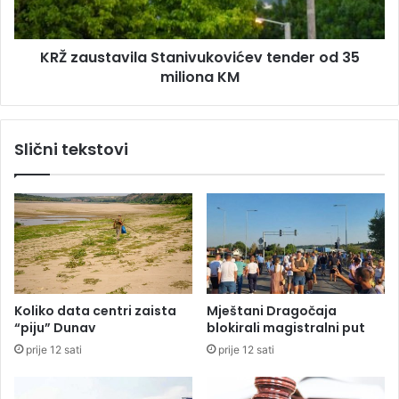
s
j
t
e
a
KRŽ zaustavila Stanivukovićev tender od 35
z
v
a
miliona KM
i
3
l
0
a
m
S
Slični tekstovi
i
t
l
a
i
n
o
i
n
v
a
u
k
o
v
Koliko data centri zaista
Mještani Dragočaja
i
“piju” Dunav
blokirali magistralni put
ć
prije 12 sati
prije 12 sati
e
v
t