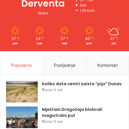
Derventa
37º - 24º
55%
1.08 km/h
Vedro
37
34
37
40
41
℃
℃
℃
℃
℃
pet
sub
ned
pon
uto
Popularno
Posljednje
Komentari
Koliko data centri zaista “piju” Dunav
prije 12 sati
Mještani Dragočaja blokirali
magistralni put
prije 12 sati