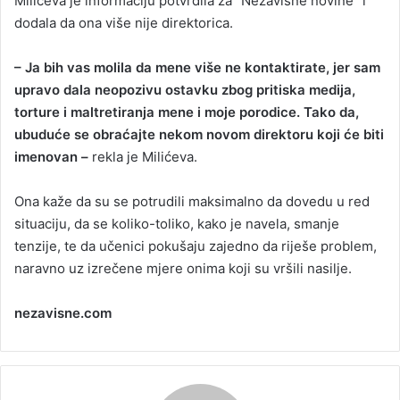
Milićeva je informaciju potvrdila za “Nezavisne novine” i
dodala da ona više nije direktorica.
– Ja bih vas molila da mene više ne kontaktirate, jer sam
upravo dala neopozivu ostavku zbog pritiska medija,
torture i maltretiranja mene i moje porodice. Tako da,
ubuduće se obraćajte nekom novom direktoru koji će biti
imenovan –
rekla je Milićeva.
Ona kaže da su se potrudili maksimalno da dovedu u red
situaciju, da se koliko-toliko, kako je navela, smanje
tenzije, te da učenici pokušaju zajedno da riješe problem,
naravno uz izrečene mjere onima koji su vršili nasilje.
nezavisne.com