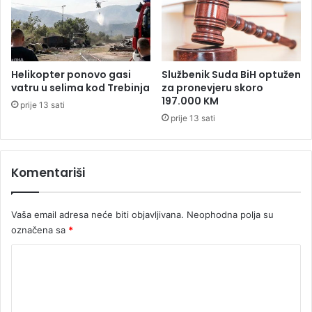
e
n
d
e
r
Helikopter ponovo gasi
Službenik Suda BiH optužen
o
vatru u selima kod Trebinja
za pronevjeru skoro
d
197.000 KM
prije 13 sati
3
prije 13 sati
5
m
i
Komentariši
l
i
o
Vaša email adresa neće biti objavljivana.
Neophodna polja su
n
a
označena sa
*
K
K
M
o
m