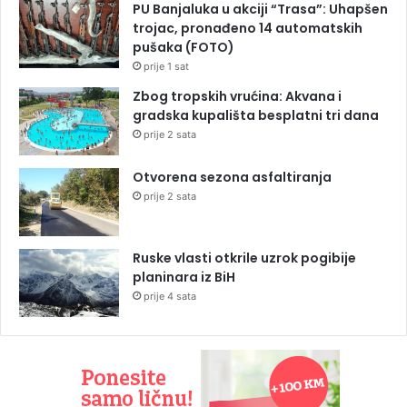
PU Banjaluka u akciji “Trasa”: Uhapšen
trojac, pronađeno 14 automatskih
pušaka (FOTO)
prije 1 sat
Zbog tropskih vrućina: Akvana i
gradska kupališta besplatni tri dana
prije 2 sata
Otvorena sezona asfaltiranja
prije 2 sata
Ruske vlasti otkrile uzrok pogibije
planinara iz BiH
prije 4 sata