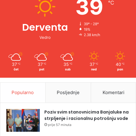
39
℃
:
Derventa
39º - 28º
19%
2.38 km/h
Vedro
37
37
35
37
40
℃
℃
℃
℃
℃
čet
pet
sub
ned
pon
Popularno
Posljednje
Komentari
Poziv svim stanovnicima Banjaluke na
strpljenje i racionalnu potrošnju vode
prije 57 minuta