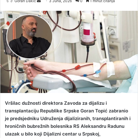
Goran Dakic
S
3 Juna, 2026
0
1 minut čitanja
e
n
d
a
n
e
m
a
i
l
Vršilac dužnosti direktora Zavoda za dijalizu i
transplantaciju Republike Srpske Goran Topić zabranio
je predsjedniku Udruženja dijaliziranih, transplantiranih i
hroničnih bubrežnih bolesnika RS Aleksandru Radunu
ulazak u bilo koji Dijalizni centar u Srpskoj,