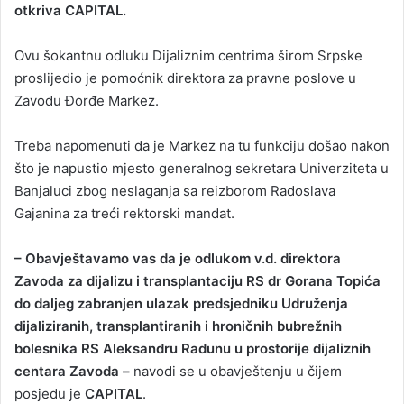
otkriva CAPITAL.
Ovu šokantnu odluku Dijaliznim centrima širom Srpske
proslijedio je pomoćnik direktora za pravne poslove u
Zavodu Đorđe Markez.
Treba napomenuti da je Markez na tu funkciju došao nakon
što je napustio mjesto generalnog sekretara Univerziteta u
Banjaluci zbog neslaganja sa reizborom Radoslava
Gajanina za treći rektorski mandat.
– Obavještavamo vas da je odlukom v.d. direktora
Zavoda za dijalizu i transplantaciju RS dr Gorana Topića
do daljeg zabranjen ulazak predsjedniku Udruženja
dijaliziranih, transplantiranih i hroničnih bubrežnih
bolesnika RS Aleksandru Radunu u prostorije dijaliznih
centara Zavoda –
navodi se u obavještenju u čijem
posjedu je
CAPITAL
.