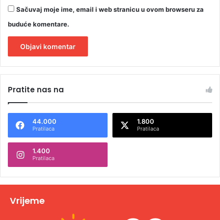
Sačuvaj moje ime, email i web stranicu u ovom browseru za
buduće komentare.
A
l
Pratite nas na
t
e
44.000
1.800
r
Pratilaca
Pratilaca
n
1.400
a
Pratilaca
t
i
v
Vrijeme
e