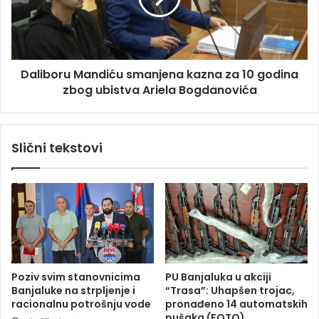
l
o
j
r
k
u
e
M
Daliboru Mandiću smanjena kazna za 10 godina
t
a
r
zbog ubistva Ariela Bogdanovića
n
a
d
ž
i
e
ć
Slični tekstovi
i
u
d
s
o
m
3
a
6
n
8
j
e
e
v
n
r
a
Poziv svim stanovnicima
PU Banjaluka u akciji
a
k
Banjaluke na strpljenje i
“Trasa”: Uhapšen trojac,
a
racionalnu potrošnju vode
pronađeno 14 automatskih
z
pušaka (FOTO)