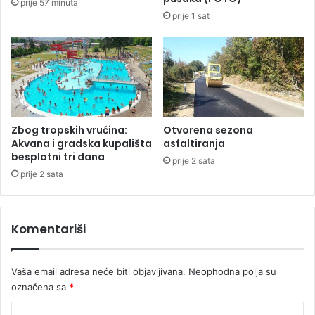
prije 57 minuta
n
prije 1 sat
a
z
a
1
0
g
o
d
Zbog tropskih vrućina:
Otvorena sezona
i
Akvana i gradska kupališta
asfaltiranja
besplatni tri dana
n
prije 2 sata
a
prije 2 sata
z
b
o
Komentariši
g
u
b
Vaša email adresa neće biti objavljivana.
Neophodna polja su
i
označena sa
*
s
t
K