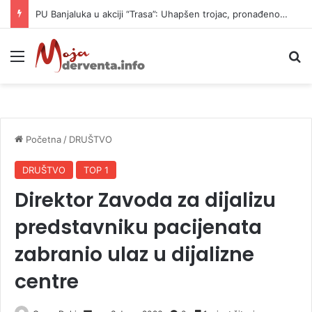
PU Banjaluka u akciji “Trasa”: Uhapšen trojac, pronađeno 14 automatskih pušaka (FOTO)
Meni
P
Početna
/
DRUŠTVO
DRUŠTVO
TOP 1
Direktor Zavoda za dijalizu
predstavniku pacijenata
zabranio ulaz u dijalizne
centre