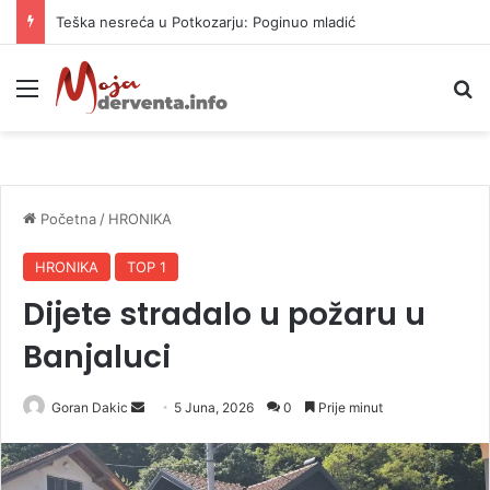
Teška nesreća u Potkozarju: Poginuo mladić
Meni
P
Početna
/
HRONIKA
HRONIKA
TOP 1
Dijete stradalo u požaru u
Banjaluci
Goran Dakic
S
5 Juna, 2026
0
Prije minut
e
n
d