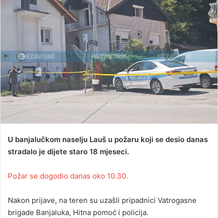
a
n
e
m
a
i
l
U banjalučkom naselju Lauš u požaru koji se desio danas
stradalo je dijete staro 18 mjeseci.
Požar se dogodio danas oko 10.30.
Nakon prijave, na teren su uzašli pripadnici Vatrogasne
brigade Banjaluka, Hitna pomoć i policija.