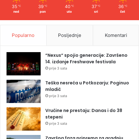
35
39
40
37
36
℃
℃
℃
℃
℃
ned
pon
uto
sri
čet
Popularno
Posljednje
Komentari
“Nexus“ spojio generacije: Završeno
14. izdanje Freshwave festivala
prije 3 sata
Teška nesreća u Potkozarju: Poginuo
mladić
prije 3 sata
Vrućine ne prestaju: Danas i do 38
stepeni
prije 3 sata
Završna faza priprema za gradnju