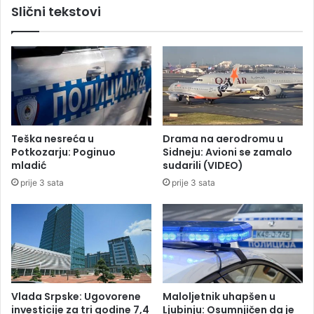
Slični tekstovi
m
a
a
n
j
a
l
u
c
i
:
Teška nesreća u
Drama na aerodromu u
P
Potkozarju: Poginuo
Sidneju: Avioni se zamalo
o
mladić
sudarili (VIDEO)
v
prije 3 sata
prije 3 sata
r
i
j
e
đ
e
n
e
Vlada Srpske: Ugovorene
Maloljetnik uhapšen u
t
investicije za tri godine 7,4
Ljubinju: Osumnjičen da je