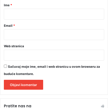
r
Ime
*
*
Email
*
Web stranica
Sačuvaj moje ime, email i web stranicu u ovom browseru za
buduće komentare.
A
l
Pratite nas na
t