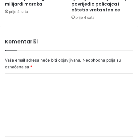
r
milijardi maraka
povrijedio policajca i
oštetio vrata stanice
i
prije 4 sata
o
prije 4 sata
s
o
b
Komentariši
e
Vaša email adresa neće biti objavljivana.
Neophodna polja su
označena sa
*
K
o
m
e
n
t
a