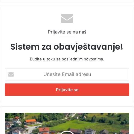
Prijavite se na naš
Sistem za obavještavanje!
Budite u toku sa posljednjim novostima.
U
n
e
s
i
t
e
E
I
m
R
a
B
i