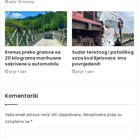
prije 18 minuta
š
k
t
u
u
5
z
.
a
1
b
0
e
0
s
.
Krenuo preko granice sa
Sudar teretnog i putničkog
k
0
20 kilograma marihuane
voza kod Bjelovara: Ima
u
sakrivene u automobilu
povrijeđenih
0
ć
0
prije 1 dan
prije 1 dan
n
e
i
v
k
r
Komentariši
e
a
Vaša email adresa neće biti objavljivana.
Neophodna polja su
označena sa
*
K