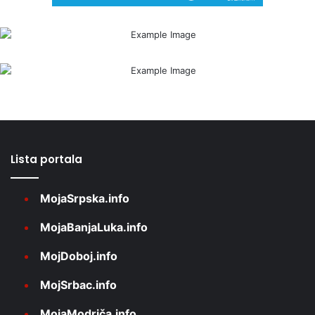
Lista portala
MojaSrpska.info
MojaBanjaLuka.info
MojDoboj.info
MojSrbac.info
MojaModriča.info