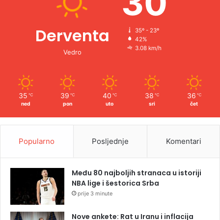
30
Derventa
35º - 23º
42%
3.08 km/h
Vedro
35
39
40
38
36
℃
℃
℃
℃
℃
ned
pon
uto
sri
čet
Popularno
Posljednje
Komentari
Među 80 najboljih stranaca u istoriji
NBA lige i šestorica Srba
prije 3 minute
Nove ankete: Rat u Iranu i inflacija