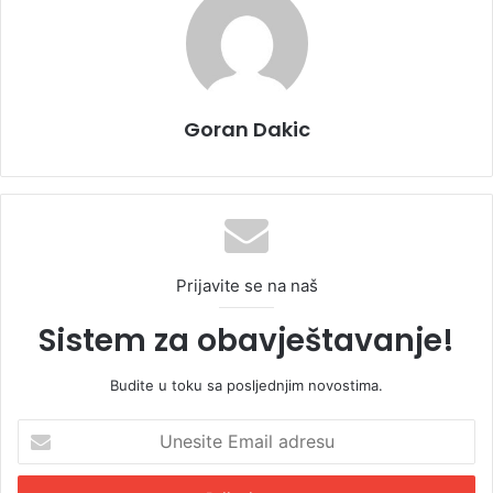
Goran Dakic
Prijavite se na naš
Sistem za obavještavanje!
Budite u toku sa posljednjim novostima.
U
n
e