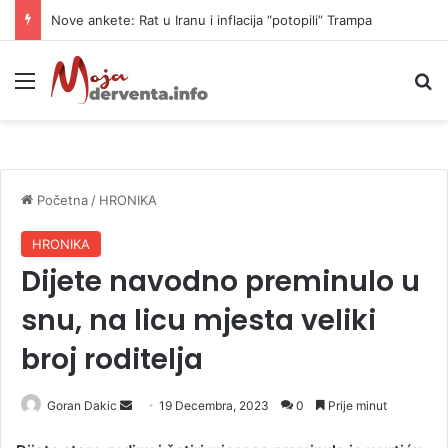
Nove ankete: Rat u Iranu i inflacija “potopili” Trampa
Meni
P
Početna
/
HRONIKA
HRONIKA
Dijete navodno preminulo u
snu, na licu mjesta veliki
broj roditelja
Goran Dakic
S
19 Decembra, 2023
0
Prije minut
e