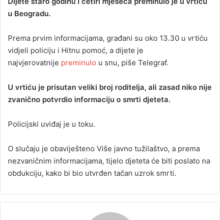
Dijete staro godinu i četiri mjeseca preminulo je u vrtiću
n
u Beogradu.
d
a
Prema prvim informacijama, građani su oko 13.30 u vrtiću
n
vidjeli policiju i Hitnu pomoć, a dijete je
e
najvjerovatnije
preminulo
m
u snu, piše Telegraf.
a
i
U vrtiću je prisutan veliki broj roditelja, ali zasad niko nije
l
zvanično potvrdio informaciju o smrti djeteta.
Policijski uviđaj je u toku.
O slučaju je obaviješteno Više javno tužilaštvo, a prema
nezvaničnim informacijama, tijelo djeteta će biti poslato na
obdukciju, kako bi bio utvrđen tačan uzrok smrti.