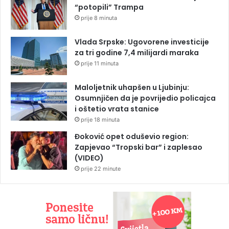
“potopili” Trampa
prije 8 minuta
Vlada Srpske: Ugovorene investicije
za tri godine 7,4 milijardi maraka
prije 11 minuta
Maloljetnik uhapšen u Ljubinju:
Osumnjičen da je povrijedio policajca
i oštetio vrata stanice
prije 18 minuta
Đoković opet oduševio region:
Zapjevao “Tropski bar” i zaplesao
(VIDEO)
prije 22 minute