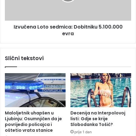
e
e
n
n
a
a
i
L
z
Izvučena Loto sedmica: Dobitniku 5.100.000
o
b
evra
t
o
o
l
s
a
e
Slični tekstovi
l
d
j
m
u
i
d
c
e
a
u
:
p
D
r
o
e
b
Maloljetnik uhapšen u
Decenija na Interpolovoj
n
i
Ljubinju: Osumnjičen da je
listi: Gdje se krije
o
t
povrijedio policajca i
Slobodanka Tošić?
ć
n
oštetio vrata stanice
prije 1 dan
i
i