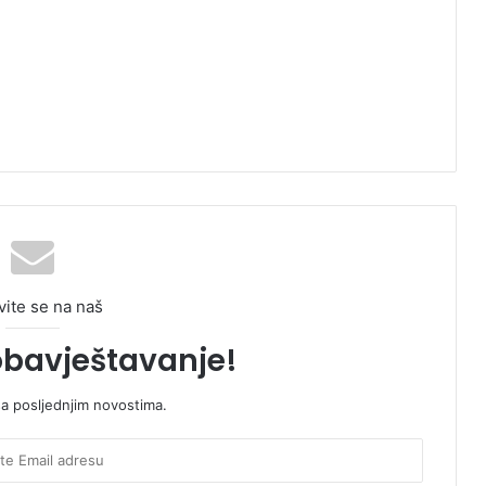
vite se na naš
obavještavanje!
sa posljednjim novostima.