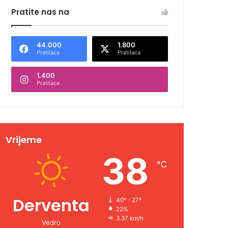
Pratite nas na
44.000
1.800
Pratilaca
Pratilaca
1.400
Pratilaca
Vrijeme
38
℃
Derventa
40º - 27º
22%
3.37 km/h
Vedro