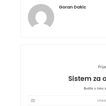
Goran Dakic
Prija
Sistem za 
Budite u toku 
U
n