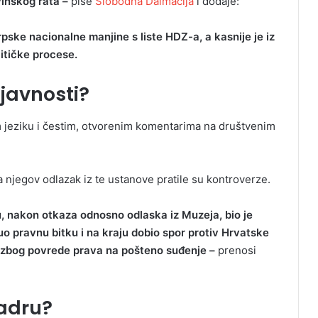
inskog rata –
piše
Slobodna Dalmacija
i dodaje:
pske nacionalne manjine s liste HDZ-a, a kasnije je iz
litičke procese.
 javnosti?
om jeziku i čestim, otvorenim komentarima na društvenim
.
njegov odlazak iz te ustanove pratile su kontroverze.
ću, nakon otkaza odnosno odlaska iz Muzeja, bio je
uo pravnu bitku i na kraju dobio spor protiv Hrvatske
 zbog povrede prava na pošteno suđenje –
prenosi
Zadru?