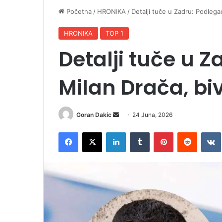
Početna
/
HRONIKA
/
Detalji tuče u Zadru: Podlega
HRONIKA
TOP 1
Detalji tuče u 
Milan Drača, bi
Goran Dakic
S
24 Juna, 2026
e
Facebook
X
LinkedIn
Tumblr
Pinterest
Reddit
VK
n
d
a
n
e
m
a
i