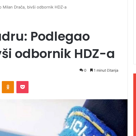
o Milan Drača, bivši odbornik HDZ-a
Zadru: Podlegao
vši odbornik HDZ-a
0
1 minut čitanja
ontakte
Odnoklassniki
Pocket