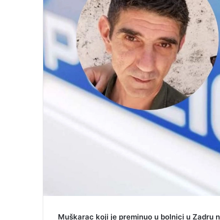
l
Muškarac koji je preminuo u bolnici u Zadru n