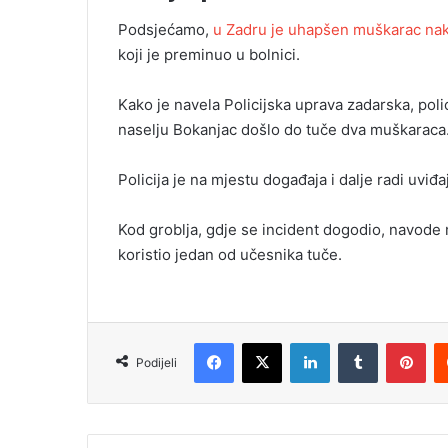
Podsjećamo,
u Zadru je uhapšen muškarac nak
koji je preminuo u bolnici.
Kako je navela Policijska uprava zadarska, polic
naselju Bokanjac došlo do tuče dva muškaraca
Policija je na mjestu događaja i dalje radi uviđaj
Kod groblja, gdje se incident dogodio, navode 
koristio jedan od učesnika tuče.
Facebook
X
LinkedIn
Tumblr
Pinterest
Podijeli