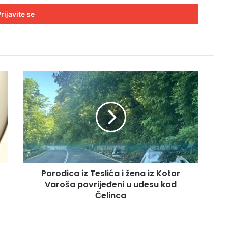
P
o
r
o
d
i
c
a
i
Porodica iz Teslića i žena iz Kotor
z
Varoša povrijeđeni u udesu kod
T
e
Čelinca
s
l
i