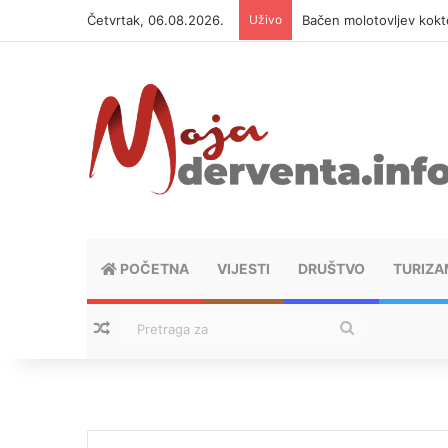
Četvrtak, 06.08.2026.
Uživo
Bačen molotovljev kokt
POČETNA
VIJESTI
DRUŠTVO
TURIZA
Nasumični tekstovi
Pretraga
za