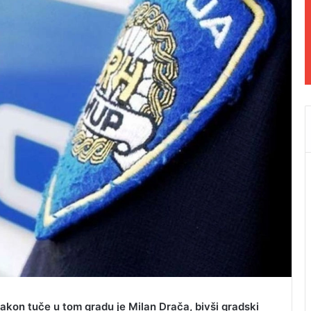
akon tuče u tom gradu je Milan Drača, bivši gradski