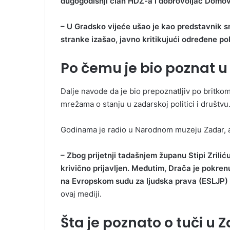
dugogodišnji član HDZ-a i dobrovoljac Domov
– U Gradsko vijeće ušao je kao predstavnik sr
stranke izašao, javno kritikujući određene po
Po čemu je bio poznat u
Dalje navode da je bio prepoznatljiv po britk
mrežama o stanju u zadarskoj politici i društvu
Godinama je radio u Narodnom muzeju Zadar, a 
– Zbog prijetnji tadašnjem županu Stipi Zrili
krivično prijavljen. Međutim, Drača je pokren
na Evropskom sudu za ljudska prava (ESLJP)
ovaj mediji.
Šta je poznato o tuči u 