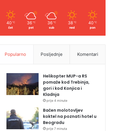
40
36
36
38
40
℃
℃
℃
℃
℃
čet
pet
sub
ned
pon
Popularno
Posljednje
Komentari
Helikopter MUP-a RS
pomaže kod Trebinja,
gori i kod Konjica i
Kladnja
prije 4 minute
Bačen molotovljev
koktel na poznati hotel u
Beogradu
prije 7 minuta