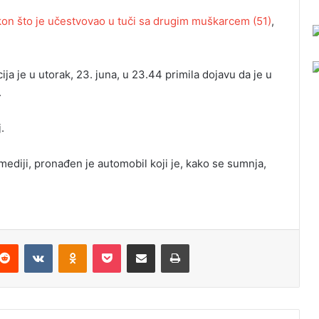
on što je učestvovao u tuči sa drugim muškarcem (51)
,
ija je u utorak, 23. juna, u 23.44 primila dojavu da je u
.
.
mediji, pronađen je automobil koji je, kako se sumnja,
Reddit
VKontakte
Odnoklassniki
Pocket
Podijeli putem Emaila
Odštampaj