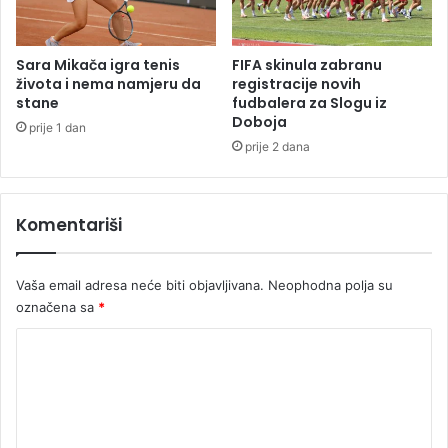
i
l
,
Sara Mikača igra tenis
FIFA skinula zabranu
u
života i nema namjeru da
registracije novih
n
stane
fudbalera za Slogu iz
Doboja
j
prije 1 dan
e
prije 2 dana
m
u
b
Komentariši
i
l
o
Vaša email adresa neće biti objavljivana.
Neophodna polja su
d
označena sa
*
i
j
K
e
o
t
e
m
e