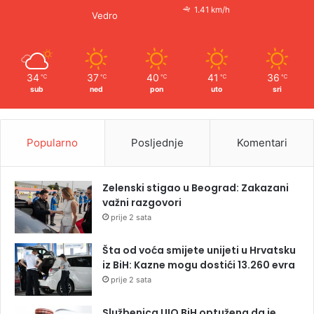
1.41 km/h
Vedro
34
37
40
41
36
℃
℃
℃
℃
℃
sub
ned
pon
uto
sri
Popularno
Posljednje
Komentari
Zelenski stigao u Beograd: Zakazani
važni razgovori
prije 2 sata
Šta od voća smijete unijeti u Hrvatsku
iz BiH: Kazne mogu dostići 13.260 evra
prije 2 sata
Službenica UIO BiH optužena da je