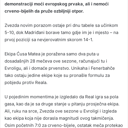
demonstraciji moći evropskog prvaka, ali i nemoći
a
crveno-bijelih da pruže ozbiljniji otpor.
n
e
Zvezda novim porazom ostaje pri dnu tabele sa učinkom
m
a
5-10, dok Madriđani borave tamo gdje im je i mjesto – na
i
prvoj poziciji sa nevjerovatnim skorom 14-1.
l
Ekipa Ćusa Matea je poražena samo dva puta u
dosadašnjih 28 mečeva ove sezone, računajući tu i
Evroligu, ali i domaće prvenstvo. Unikaha i Fenerbahče
tako ostaju jedine ekipe koje su pronašle formulu za
pobjedu protiv Reala.
U pojedinim momentima je izgledalo da Real igra sa pola
gasa, kao da je sa druge stanje u pitanju prosječna ekipa.
Ali, ruku na srce, Zvezda ove sezone u Evroligi i izgleda
kao ekipa koja nije dorasla magnitudi ovog takmičenja.
Osim početnih 7:0 za crveno-bijele, ostatak meča protekao