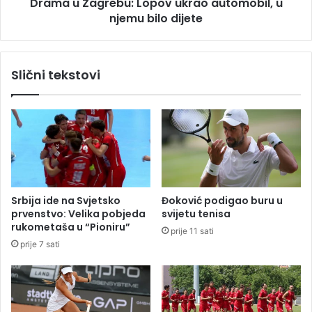
Drama u Zagrebu: Lopov ukrao automobil, u
o
r
b
njemu bilo dijete
e
l
b
j
u
e
:
Slični tekstovi
u
L
O
o
r
p
a
o
h
v
o
u
v
k
c
r
u
a
Srbija ide na Svjetsko
Đoković podigao buru u
o
prvenstvo: Velika pobjeda
svijetu tenisa
a
rukometaša u “Pioniru”
prije 11 sati
u
prije 7 sati
t
o
m
o
b