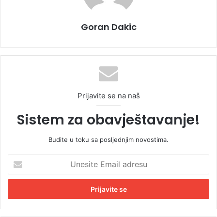
Goran Dakic
Prijavite se na naš
Sistem za obavještavanje!
Budite u toku sa posljednjim novostima.
U
n
e
s
i
t