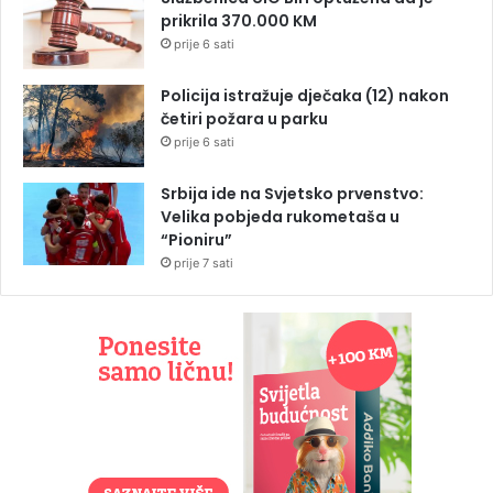
prikrila 370.000 KM
prije 6 sati
Policija istražuje dječaka (12) nakon
četiri požara u parku
prije 6 sati
Srbija ide na Svjetsko prvenstvo:
Velika pobjeda rukometaša u
“Pioniru”
prije 7 sati