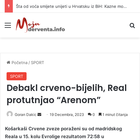
Šta od voća smijete unijeti u Hrvatsku iz BiH: Kazne mogu dostići 13.260 evra
Meni
P
Početna
/
SPORT
SPORT
Debakl crveno-bijelih, Real
protutnjao “Arenom”
Goran Dakic
S
19 Decembra, 2023
0
1 minut čitanja
e
Košarkaši Crvene zveze poraženi su od madridskog
n
Reala u 15. kolu Evrolige rezultatom 72:58 u
d