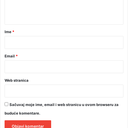
n
t
a
r
Ime
*
*
Email
*
Web stranica
Sačuvaj moje ime, email i web stranicu u ovom browseru za
buduće komentare.