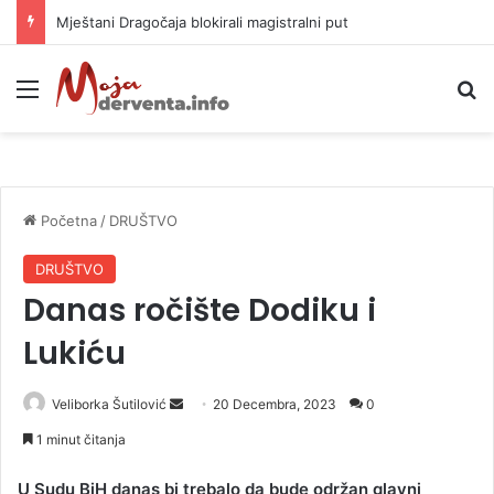
Helikopter ponovo gasi vatru u selima kod Trebinja
Meni
P
Početna
/
DRUŠTVO
DRUŠTVO
Danas ročište Dodiku i
Lukiću
Veliborka Šutilović
S
20 Decembra, 2023
0
e
1 minut čitanja
n
d
U Sudu BiH danas bi trebalo da bude održan glavni