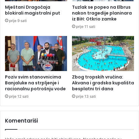
s
L
Mještani Dragočaja
Tuzlak se popeo na Elbrus
r
u
blokirali magistralni put
nakon tragedije planinara
u
c
iz BiH: Otkrio zamke
prije 9 sati
e
i
prije 11 sati
Poziv svim stanovnicima
Zbog tropskih vrućina:
Banjaluke na strpljenje i
Akvana i gradska kupališta
racionalnu potrošnju vode
besplatni tri dana
prije 12 sati
prije 13 sati
Komentariši