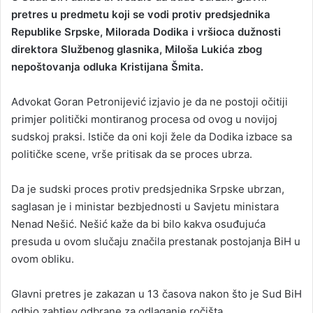
a
pretres u predmetu koji se vodi protiv predsjednika
n
Republike Srpske, Milorada Dodika i vršioca dužnosti
e
direktora Službenog glasnika, Miloša Lukića zbog
m
nepoštovanja odluka Kristijana Šmita.
a
i
Advokat Goran Petronijević izjavio je da ne postoji očitiji
l
primjer politički montiranog procesa od ovog u novijoj
sudskoj praksi. Ističe da oni koji žele da Dodika izbace sa
političke scene, vrše pritisak da se proces ubrza.
Da je sudski proces protiv predsjednika Srpske ubrzan,
saglasan je i ministar bezbjednosti u Savjetu ministara
Nenad Nešić. Nešić kaže da bi bilo kakva osuđujuća
presuda u ovom slučaju značila prestanak postojanja BiH u
ovom obliku.
Glavni pretres je zakazan u 13 časova nakon što je Sud BiH
odbio zahtjev odbrane za odlaganje ročišta.