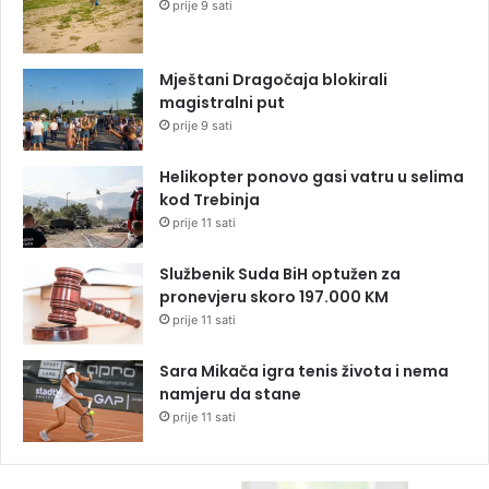
prije 9 sati
Mještani Dragočaja blokirali
magistralni put
prije 9 sati
Helikopter ponovo gasi vatru u selima
kod Trebinja
prije 11 sati
Službenik Suda BiH optužen za
pronevjeru skoro 197.000 KM
prije 11 sati
Sara Mikača igra tenis života i nema
namjeru da stane
prije 11 sati