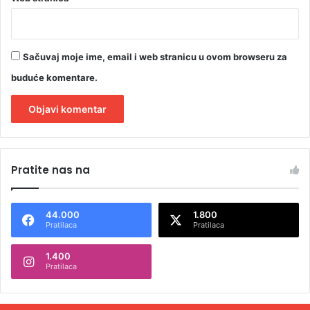
Sačuvaj moje ime, email i web stranicu u ovom browseru za
buduće komentare.
A
l
Pratite nas na
t
e
44.000
1.800
r
Pratilaca
Pratilaca
n
1.400
a
Pratilaca
t
i