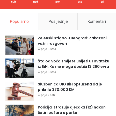
sub
ned
pon
uto
sri
Popularno
Posljednje
Komentari
Zelenski stigao u Beograd: Zakazani
važni razgovori
prije 3 sata
Šta od voća smijete unijeti u Hrvatsku
iz BiH: Kazne mogu dostići 13.260 evra
prije 3 sata
Službenica UIO BiH optužena da je
prikrila 370.000 KM
prije 7 sati
Policija istražuje dječaka (12) nakon
četiri požara u parku