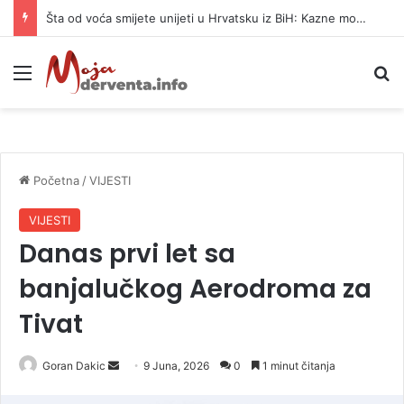
Šta od voća smijete unijeti u Hrvatsku iz BiH: Kazne mogu dostići 13.260 evra
Meni
P
Početna
/
VIJESTI
VIJESTI
Danas prvi let sa
banjalučkog Aerodroma za
Tivat
Goran Dakic
S
9 Juna, 2026
0
1 minut čitanja
e