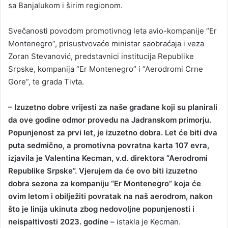
sa Banjalukom i širim regionom.
Svečanosti povodom promotivnog leta avio-kompanije “Er
Montenegro”, prisustvovaće ministar saobraćaja i veza
Zoran Stevanović, predstavnici institucija Republike
Srpske, kompanija “Er Montenegro” i “Aerodromi Crne
Gore”, te grada Tivta.
– Izuzetno dobre vrijesti za naše građane koji su planirali
da ove godine odmor provedu na Jadranskom primorju.
Popunjenost za prvi let, je izuzetno dobra. Let će biti dva
puta sedmično, a promotivna povratna karta 107 evra,
izjavila je Valentina Kecman, v.d. direktora “Aerodromi
Republike Srpske”. Vjerujem da će ovo biti izuzetno
dobra sezona za kompaniju “Er Montenegro” koja će
ovim letom i obilježiti povratak na naš aerodrom, nakon
što je linija ukinuta zbog nedovoljne popunjenosti i
neispaltivosti 2023. godine –
istakla je Kecman.