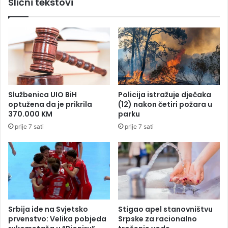
Slični tekstovi
n
b
o
e
v
n
e
a
s
p
e
u
k
t
r
o
e
v
Službenica UIO BiH
Policija istražuje dječaka
t
a
optužena da je prikrila
(12) nakon četiri požara u
a
n
370.000 KM
parku
r
j
prije 7 sati
prije 7 sati
i
a
c
u
e
F
B
i
H
d
u
Srbija ide na Svjetsko
Stigao apel stanovništvu
p
prvenstvo: Velika pobjeda
Srpske za racionalno
l