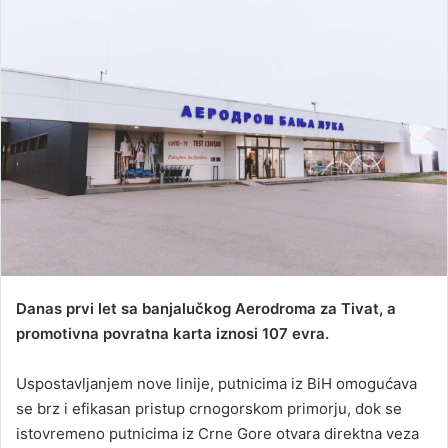
n
d
a
n
e
m
a
i
l
Danas prvi let sa banjalučkog Aerodroma za Tivat, a
promotivna povratna karta iznosi 107 evra.
Uspostavljanjem nove linije, putnicima iz BiH omogućava
se brz i efikasan pristup crnogorskom primorju, dok se
istovremeno putnicima iz Crne Gore otvara direktna veza