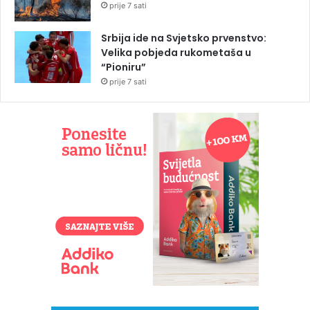
prije 7 sati
Srbija ide na Svjetsko prvenstvo:
Velika pobjeda rukometaša u
“Pioniru”
prije 7 sati