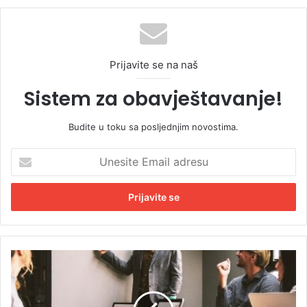
Prijavite se na naš
Sistem za obavještavanje!
Budite u toku sa posljednjim novostima.
U
n
e
s
i
t
e
E
P
m
e
a
n
i
z