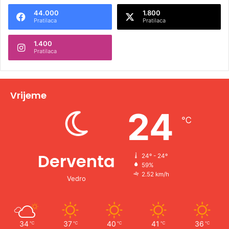
44.000
1.800
r
Pratilaca
Pratilaca
n
1.400
a
Pratilaca
t
i
v
Vrijeme
e
24
℃
:
Derventa
24º - 24º
59%
2.52 km/h
Vedro
34
37
40
41
36
℃
℃
℃
℃
℃