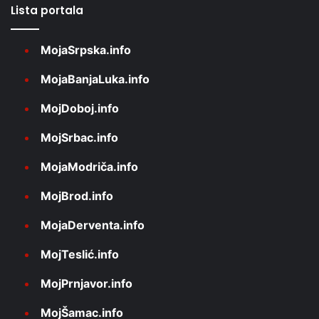
Lista portala
MojaSrpska.info
MojaBanjaLuka.info
MojDoboj.info
MojSrbac.info
MojaModriča.info
MojBrod.info
MojaDerventa.info
MojTeslić.info
MojPrnjavor.info
MojŠamac.info