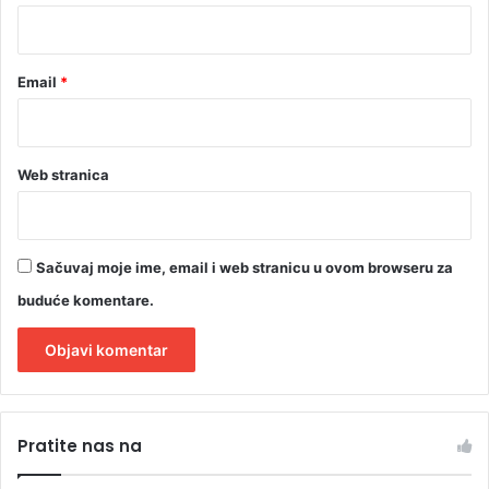
*
Email
*
Web stranica
Sačuvaj moje ime, email i web stranicu u ovom browseru za
buduće komentare.
A
l
Pratite nas na
t
e