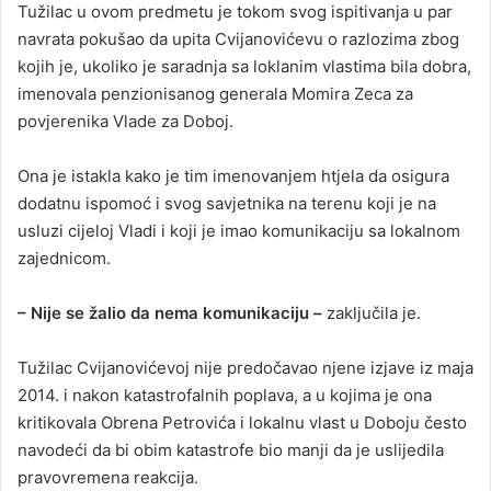
Tužilac u ovom predmetu je tokom svog ispitivanja u par
navrata pokušao da upita Cvijanovićevu o razlozima zbog
kojih je, ukoliko je saradnja sa loklanim vlastima bila dobra,
imenovala penzionisanog generala Momira Zeca za
povjerenika Vlade za Doboj.
Ona je istakla kako je tim imenovanjem htjela da osigura
dodatnu ispomoć i svog savjetnika na terenu koji je na
usluzi cijeloj Vladi i koji je imao komunikaciju sa lokalnom
zajednicom.
– Nije se žalio da nema komunikaciju –
zaključila je.
Tužilac Cvijanovićevoj nije predočavao njene izjave iz maja
2014. i nakon katastrofalnih poplava, a u kojima je ona
kritikovala Obrena Petrovića i lokalnu vlast u Doboju često
navodeći da bi obim katastrofe bio manji da je uslijedila
pravovremena reakcija.