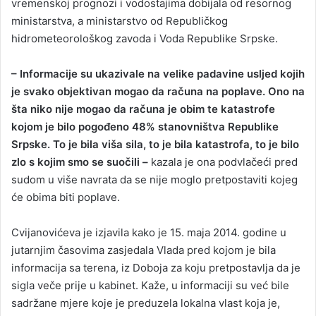
vremenskoj prognozi i vodostajima dobijala od resornog
ministarstva, a ministarstvo od Republičkog
hidrometeorološkog zavoda i Voda Republike Srpske.
– Informacije su ukazivale na velike padavine usljed kojih
je svako objektivan mogao da računa na poplave. Ono na
šta niko nije mogao da računa je obim te katastrofe
kojom je bilo pogođeno 48% stanovništva Republike
Srpske. To je bila viša sila, to je bila katastrofa, to je bilo
zlo s kojim smo se suočili –
kazala je ona podvlačeći pred
sudom u više navrata da se nije moglo pretpostaviti kojeg
će obima biti poplave.
Cvijanovićeva je izjavila kako je 15. maja 2014. godine u
jutarnjim časovima zasjedala Vlada pred kojom je bila
informacija sa terena, iz Doboja za koju pretpostavlja da je
sigla veče prije u kabinet. Kaže, u informaciji su već bile
sadržane mjere koje je preduzela lokalna vlast koja je,