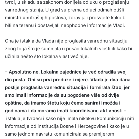
tvrdi, u skladu sa zakonom donijela odluku o proglašenju
vanrednog stanja. U grad su prema odluci odmah otišli
ministri unutrašnjih poslova, zdravlja i prosvjete kako bi
bili na terenu i dostavljali neophodne informacije Vladi.
Ona je istakla da Vlada nije proglasila vanrednu situaciju
zbog toga što je sumnjala u posao lokalnih vlasti ili kako bi
učinila nešto što lokalna vlast već nije.
– Apsolutno ne. Lokalna zajednice je već odradila svoj
dio posla. Oni su prvi preduzeli mjere. Vlada je dva dana
poslije proglasila vanrednu situacija i formirala štab, jer
smo imali informacije da su pogođene više od dvije
opštine, da imamo štetu koju ćemo sanirati možda i
godinama i da moramo imati koordinisane aktivnosti –
istakla je tvrdeći i kako nije imala nikakvu komunikaciju niti
informacije od institucija Bosne i Hercegovine i kako je u
samo jednom navratu komunicirala sa premijerom