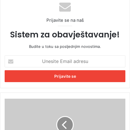
Prijavite se na naš
Sistem za obavještavanje!
Budite u toku sa posljednjim novostima.
U
n
e
s
i
t
e
E
O
m
č
a
e
i
k
l
u