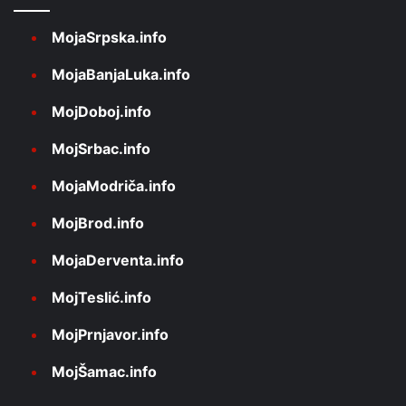
MojaSrpska.info
MojaBanjaLuka.info
MojDoboj.info
MojSrbac.info
MojaModriča.info
MojBrod.info
MojaDerventa.info
MojTeslić.info
MojPrnjavor.info
MojŠamac.info