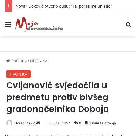
Novak Đoković otvorio dušu: “Taj poraz me uništio”
Meni
P
Početna
/
HRONIKA
HRONIKA
Cvijanović svjedočila u
predmetu protiv bivšeg
gradonačelnika Doboja
Goran Dakic
S
5 Juna, 2024
0
3 minuta čitanja
e