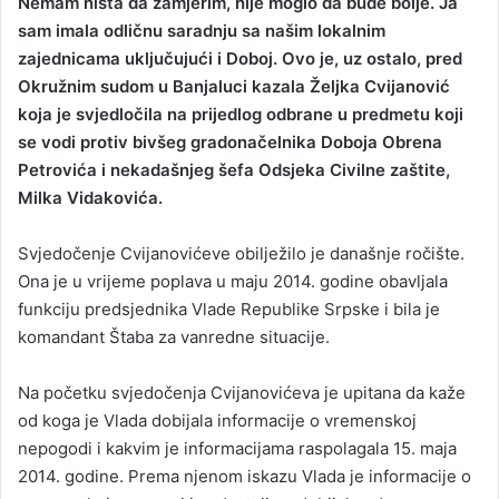
Nemam ništa da zamjerim, nije moglo da bude bolje. Ja
n
sam imala odličnu saradnju sa našim lokalnim
d
zajednicama uključujući i Doboj. Ovo je, uz ostalo, pred
a
Okružnim sudom u Banjaluci kazala Željka Cvijanović
n
koja je svjedločila na prijedlog odbrane u predmetu koji
e
se vodi protiv bivšeg gradonačelnika Doboja Obrena
m
a
Petrovića i nekadašnjeg šefa Odsjeka Civilne zaštite,
i
Milka Vidakovića.
l
Svjedočenje Cvijanovićeve obilježilo je današnje ročište.
Ona je u vrijeme poplava u maju 2014. godine obavljala
funkciju predsjednika Vlade Republike Srpske i bila je
komandant Štaba za vanredne situacije.
Na početku svjedočenja Cvijanovićeva je upitana da kaže
od koga je Vlada dobijala informacije o vremenskoj
nepogodi i kakvim je informacijama raspolagala 15. maja
2014. godine. Prema njenom iskazu Vlada je informacije o