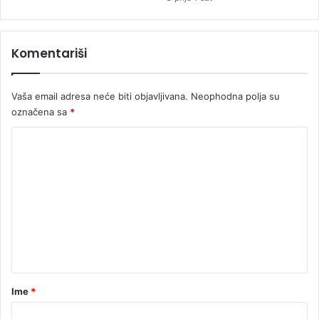
M
Komentariši
Vaša email adresa neće biti objavljivana.
Neophodna polja su
označena sa
*
K
o
m
e
n
t
a
r
Ime
*
*