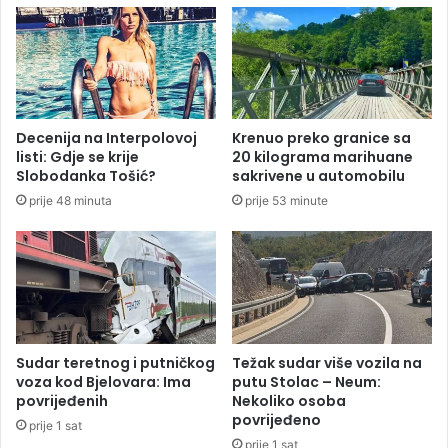
p
3
r
5
i
s
k
t
u
e
p
p
i
Decenija na Interpolovoj
Krenuo preko granice sa
e
l
listi: Gdje se krije
20 kilograma marihuane
n
a
Slobodanka Tošić?
sakrivene u automobilu
i
s
prije 48 minuta
prije 53 minute
v
e
g
a
1
3
2
.
Sudar teretnog i putničkog
Težak sudar više vozila na
7
voza kod Bjelovara: Ima
putu Stolac – Neum:
povrijeđenih
Nekoliko osoba
7
povrijeđeno
1
prije 1 sat
K
prije 1 sat