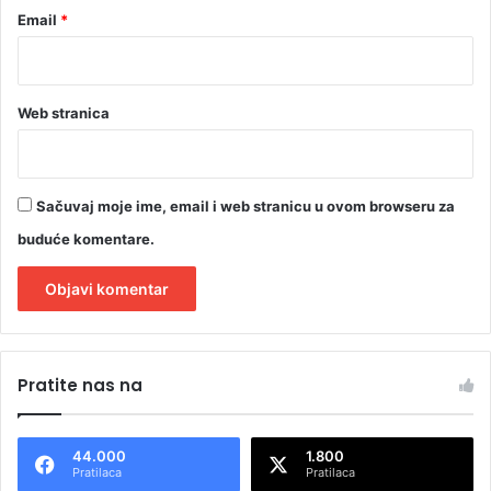
Email
*
i
k
a
u
Web stranica
B
i
H
Sačuvaj moje ime, email i web stranicu u ovom browseru za
buduće komentare.
A
l
Pratite nas na
t
e
44.000
1.800
r
Pratilaca
Pratilaca