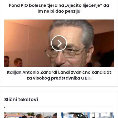
s
Fond PIO bolesne tjera na „vječito liječenje“ da
l
u
im ne bi dao penziju
e
s
n
I
e
t
t
a
j
l
e
i
r
j
a
a
n
n
a
A
„
Italijan Antonio Zanardi Landi zvanično kandidat
n
v
za visokog predstavnika u BiH
t
j
o
e
n
č
i
Slični tekstovi
i
o
t
Z
o
a
l
n