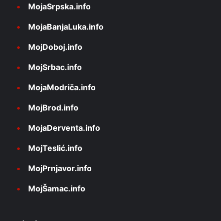
MojaSrpska.info
MojaBanjaLuka.info
MojDoboj.info
MojSrbac.info
MojaModriča.info
MojBrod.info
MojaDerventa.info
MojTeslić.info
MojPrnjavor.info
MojŠamac.info