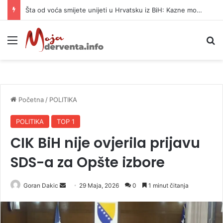
Šta od voća smijete unijeti u Hrvatsku iz BiH: Kazne mogu dostići 13.260 evra
Meni
P
Početna
/
POLITIKA
POLITIKA
TOP 1
CIK BiH nije ovjerila prijavu
SDS-a za Opšte izbore
Goran Dakic
S
29 Maja, 2026
0
1 minut čitanja
e
n
d