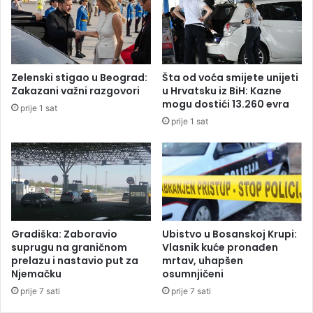
i
a
j
r
e
d
č
i
e
L
Zelenski stigao u Beograd:
Šta od voća smijete unijeti
n
a
Zakazani važni razgovori
u Hrvatsku iz BiH: Kazne
j
n
mogu dostići 13.260 evra
prije 1 sat
e
d
prije 1 sat
“
i
d
z
a
v
i
a
m
n
n
i
e
č
b
n
Gradiška: Zaboravio
Ubistvo u Bosanskoj Krupi:
i
o
suprugu na graničnom
Vlasnik kuće pronađen
d
k
prelazu i nastavio put za
mrtav, uhapšen
a
Njemačku
osumnjičeni
a
o
n
prije 7 sati
prije 7 sati
p
d