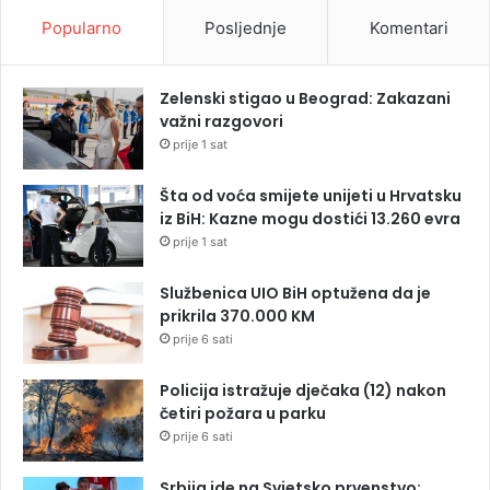
Popularno
Posljednje
Komentari
Zelenski stigao u Beograd: Zakazani
važni razgovori
prije 1 sat
Šta od voća smijete unijeti u Hrvatsku
iz BiH: Kazne mogu dostići 13.260 evra
prije 1 sat
Službenica UIO BiH optužena da je
prikrila 370.000 KM
prije 6 sati
Policija istražuje dječaka (12) nakon
četiri požara u parku
prije 6 sati
Srbija ide na Svjetsko prvenstvo: