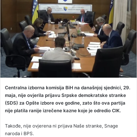
a
n
e
m
a
i
l
Centralna izborna komisija BiH na današnjoj sjednici, 29.
maja, nije ovjerila prijavu Srpske demokratske stranke
(SDS) za Opšte izbore ove godine, zato što ova partija
nije platila ranije izrečene kazne koje je odredio CIK.
Takođe, nije ovjerena ni prijava Naše stranke, Snage
naroda i BPS.