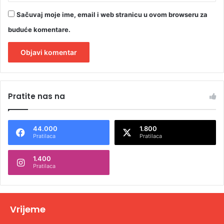
Sačuvaj moje ime, email i web stranicu u ovom browseru za
buduće komentare.
A
l
Pratite nas na
t
e
44.000
1.800
r
Pratilaca
Pratilaca
n
1.400
a
Pratilaca
t
i
v
Vrijeme
e