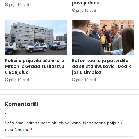
a
povrijeđeno
prije 10 sati
e
r
prije 10 sati
l
a
i
j
k
e
o
v
p
u
t
:
e
T
r
r
Policija prijavila učenike iz
Beton koalicija potvrdila
o
i
Mrkonjić Grada Tužilaštvu
da su Stanivuković i Dodik
m
u Banjaluci
još u simbiozi
o
n
s
prije 10 sati
prije 10 sati
a
o
V
b
M
e
Komentariši
A
z
a
d
Vaša email adresa neće biti objavljivana.
Neophodna polja su
l
označena sa
*
a
k