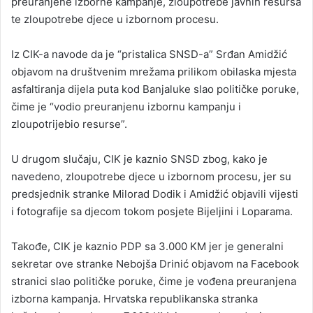
preuranjene izborne kampanje, zloupotrebe javnih resursa
te zloupotrebe djece u izbornom procesu.
Iz CIK-a navode da je “pristalica SNSD-a” Srđan Amidžić
objavom na društvenim mrežama prilikom obilaska mjesta
asfaltiranja dijela puta kod Banjaluke slao političke poruke,
čime je “vodio preuranjenu izbornu kampanju i
zloupotrijebio resurse”.
U drugom slučaju, CIK je kaznio SNSD zbog, kako je
navedeno, zloupotrebe djece u izbornom procesu, jer su
predsjednik stranke Milorad Dodik i Amidžić objavili vijesti
i fotografije sa djecom tokom posjete Bijeljini i Loparama.
Takođe, CIK je kaznio PDP sa 3.000 KM jer je generalni
sekretar ove stranke Nebojša Drinić objavom na Facebook
stranici slao političke poruke, čime je vođena preuranjena
izborna kampanja. Hrvatska republikanska stranka