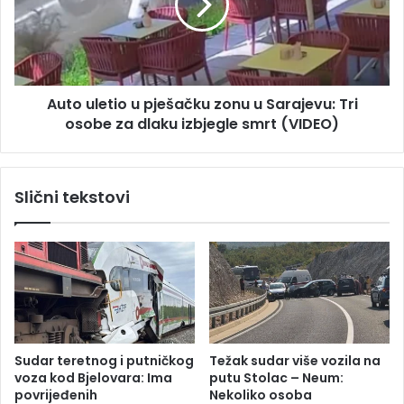
u
u
k
l
e
e
h
t
i
i
t
Auto uletio u pješačku zonu u Sarajevu: Tri
o
n
osobe za dlaku izbjegle smrt (VIDEO)
u
o
p
t
j
r
e
Slični tekstovi
a
š
n
a
s
č
p
k
o
u
r
z
t
o
o
n
v
u
Sudar teretnog i putničkog
Težak sudar više vozila na
a
u
voza kod Bjelovara: Ima
putu Stolac – Neum:
n
S
povrijeđenih
Nekoliko osoba
h