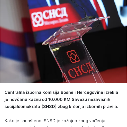
n
d
a
n
e
m
a
i
l
Centralna izborna komisija Bosne i Hercegovine izrekla
je novčanu kaznu od 10.000 KM Savezu nezavisnih
socijaldemokrata (SNSD) zbog kršenja izbornih pravila.
Kako je saopšteno, SNSD je kažnjen zbog vođenja