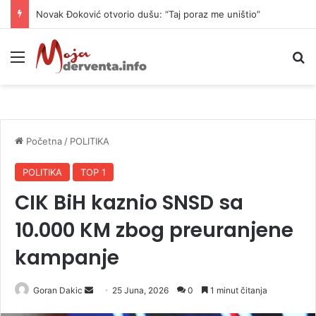
Novak Đoković otvorio dušu: “Taj poraz me uništio”
Meni
P
Početna
/
POLITIKA
POLITIKA
TOP 1
CIK BiH kaznio SNSD sa
10.000 KM zbog preuranjene
kampanje
Goran Dakic
S
25 Juna, 2026
0
1 minut čitanja
e