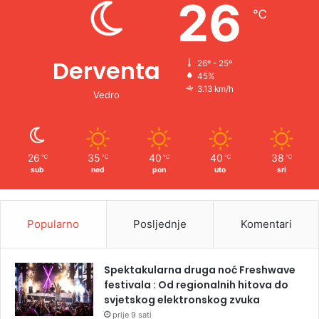
26
℃
:
Derventa
26º - 25º
45%
3.13 km/h
Vedro
26
35
40
40
38
℃
℃
℃
℃
℃
sub
ned
pon
uto
sri
Popularno
Posljednje
Komentari
Spektakularna druga noć Freshwave
festivala : Od regionalnih hitova do
svjetskog elektronskog zvuka
prije 9 sati