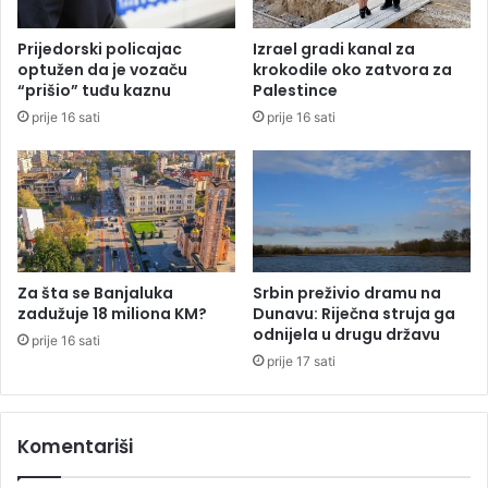
t
i
Prijedorski policajac
Izrael gradi kanal za
v
optužen da je vozaču
krokodile oko zatvora za
o
“prišio” tuđu kaznu
Palestince
b
prije 16 sati
prije 16 sati
a
v
e
z
n
o
g
č
Za šta se Banjaluka
Srbin preživio dramu na
l
zadužuje 18 miliona KM?
Dunavu: Riječna struja ga
a
odnijela u drugu državu
prije 16 sati
n
prije 17 sati
s
t
v
Komentariši
a
u