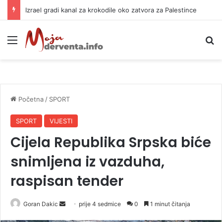
Izrael gradi kanal za krokodile oko zatvora za Palestince
Meni
P
Početna
/
SPORT
SPORT
VIJESTI
Cijela Republika Srpska biće
snimljena iz vazduha,
raspisan tender
Goran Dakic
S
prije 4 sedmice
0
1 minut čitanja
e