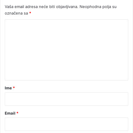
k
Vaša email adresa neće biti objavljivana.
Neophodna polja su
o
označena sa
*
m
o
K
r
a
o
m
m
a
e
n
t
a
r
Ime
*
*
Email
*