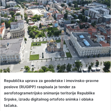
n
d
a
n
e
m
a
i
l
Republička uprava za geodetske i imovinsko-pravne
poslove (RUGIPP) raspisala je tender za
aerofotogrametrijsko snimanje teritorije Republike
Srpske, izradu digitalnog ortofoto snimka i oblaka
tačaka.