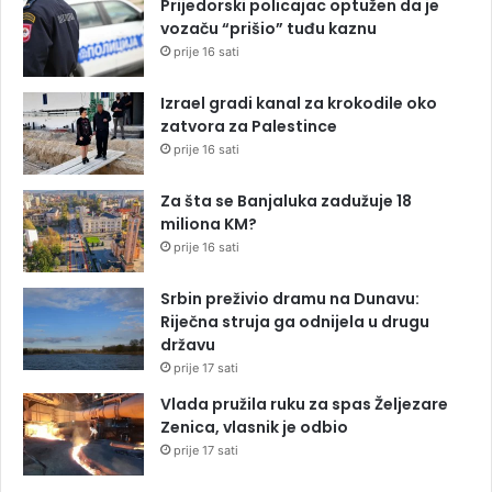
Prijedorski policajac optužen da je
vozaču “prišio” tuđu kaznu
prije 16 sati
Izrael gradi kanal za krokodile oko
zatvora za Palestince
prije 16 sati
Za šta se Banjaluka zadužuje 18
miliona KM?
prije 16 sati
Srbin preživio dramu na Dunavu:
Riječna struja ga odnijela u drugu
državu
prije 17 sati
Vlada pružila ruku za spas Željezare
Zenica, vlasnik je odbio
prije 17 sati