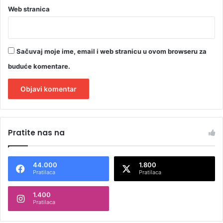
Web stranica
Sačuvaj moje ime, email i web stranicu u ovom browseru za
buduće komentare.
A
l
Pratite nas na
t
e
44.000
1.800
r
Pratilaca
Pratilaca
n
1.400
a
Pratilaca
t