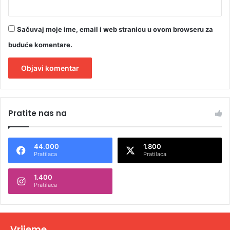
Sačuvaj moje ime, email i web stranicu u ovom browseru za
buduće komentare.
A
l
Pratite nas na
t
e
44.000
1.800
r
Pratilaca
Pratilaca
n
1.400
a
Pratilaca
t
i
v
Vrijeme