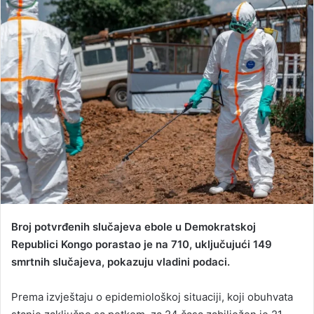
a
n
e
m
a
i
l
Broj potvrđenih slučajeva ebole u Demokratskoj
Republici Kongo porastao je na 710, uključujući 149
smrtnih slučajeva, pokazuju vladini podaci.
Prema izvještaju o epidemiološkoj situaciji, koji obuhvata