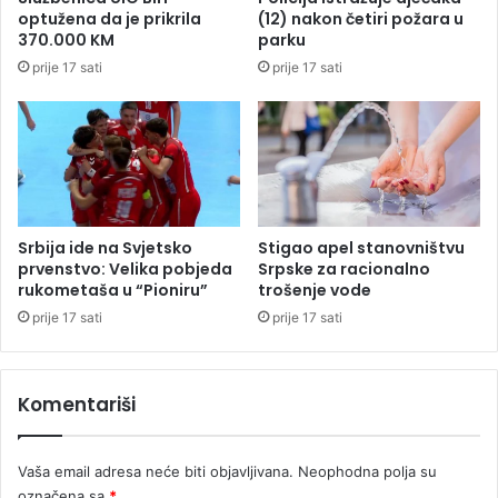
5
k
optužena da je prikrila
(12) nakon četiri požara u
3
u
370.000 KM
parku
g
p
prije 17 sati
prije 17 sati
o
e
d
n
i
z
n
i
e
j
s
u
t
p
i
r
Srbija ide na Svjetsko
Stigao apel stanovništvu
g
i
prvenstvo: Velika pobjeda
Srpske za racionalno
l
m
rukometaša u “Pioniru”
trošenje vode
i
a
prije 17 sati
prije 17 sati
d
:
o
„
t
N
Komentariši
i
i
t
j
u
e
Vaša email adresa neće biti objavljivana.
Neophodna polja su
l
s
e
označena sa
*
t