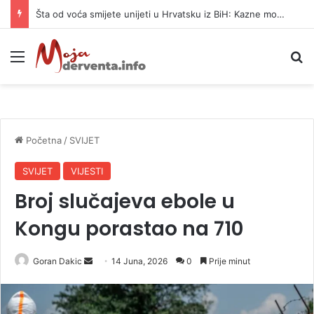
Šta od voća smijete unijeti u Hrvatsku iz BiH: Kazne mogu dostići 13.260 evra
Meni
P
Početna
/
SVIJET
SVIJET
VIJESTI
Broj slučajeva ebole u
Kongu porastao na 710
Goran Dakic
S
14 Juna, 2026
0
Prije minut
e
n
d