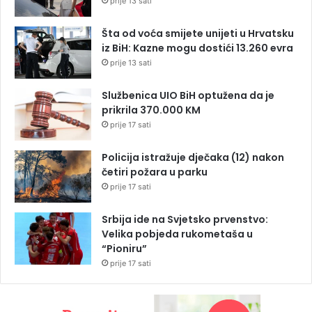
prije 13 sati
Šta od voća smijete unijeti u Hrvatsku
iz BiH: Kazne mogu dostići 13.260 evra
prije 13 sati
Službenica UIO BiH optužena da je
prikrila 370.000 KM
prije 17 sati
Policija istražuje dječaka (12) nakon
četiri požara u parku
prije 17 sati
Srbija ide na Svjetsko prvenstvo:
Velika pobjeda rukometaša u
“Pioniru”
prije 17 sati