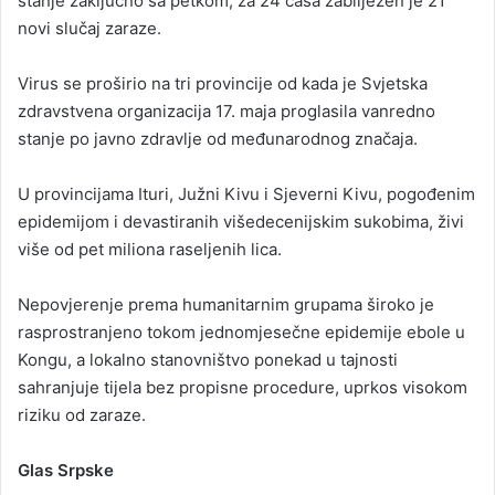
stanje zaključno sa petkom, za 24 časa zabilježen je 21
novi slučaj zaraze.
Virus se proširio na tri provincije od kada je Svjetska
zdravstvena organizacija 17. maja proglasila vanredno
stanje po javno zdravlje od međunarodnog značaja.
U provincijama Ituri, Južni Kivu i Sjeverni Kivu, pogođenim
epidemijom i devastiranih višedecenijskim sukobima, živi
više od pet miliona raseljenih lica.
Nepovjerenje prema humanitarnim grupama široko je
rasprostranjeno tokom jednomjesečne epidemije ebole u
Kongu, a lokalno stanovništvo ponekad u tajnosti
sahranjuje tijela bez propisne procedure, uprkos visokom
riziku od zaraze.
Glas Srpske