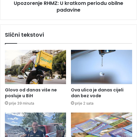
Upozorenje RHMZ: U kratkom periodu obilne
v
e
i
padavine
R
ć
H
n
M
a
Z
Slični tekstovi
p
:
u
U
s
k
t
r
i
a
o
t
B
k
o
o
r
m
Glovo od danas više ne
Ova ulica je danas cijeli
a
p
posluje u BiH
dan bez vode
c
e
prije 39 minuta
prije 2 sata
!
r
i
o
d
u