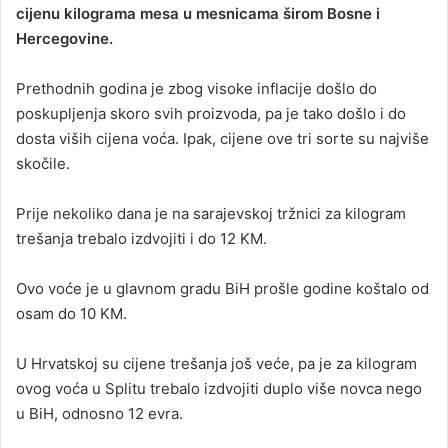
cijenu kilograma mesa u mesnicama širom Bosne i
a
Hercegovine.
n
e
Prethodnih godina je zbog visoke inflacije došlo do
m
a
poskupljenja skoro svih proizvoda, pa je tako došlo i do
i
dosta viših cijena voća. Ipak, cijene ove tri sorte su najviše
l
skočile.
Prije nekoliko dana je na sarajevskoj tržnici za kilogram
trešanja trebalo izdvojiti i do 12 KM.
Ovo voće je u glavnom gradu BiH prošle godine koštalo od
osam do 10 KM.
U Hrvatskoj su cijene trešanja još veće, pa je za kilogram
ovog voća u Splitu trebalo izdvojiti duplo više novca nego
u BiH, odnosno 12 evra.