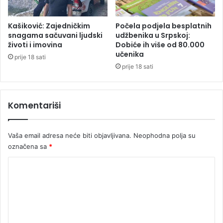
o
b
i
Kašiković: Zajedničkim
Počela podjela besplatnih
l
snagama sačuvani ljudski
udžbenika u Srpskoj:
n
životi i imovina
Dobiće ih više od 80.000
e
učenika
prije 18 sati
p
prije 18 sati
a
d
a
Komentariši
v
i
n
Vaša email adresa neće biti objavljivana.
Neophodna polja su
e
označena sa
*
K
o
m
e