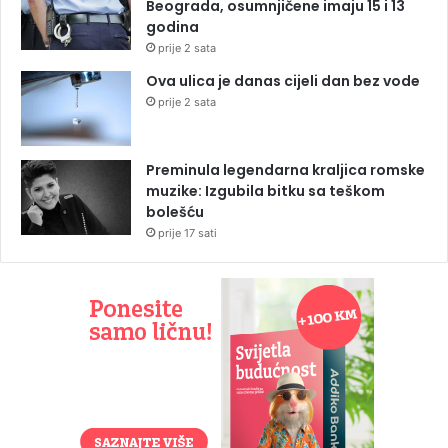
Beograda, osumnjičene imaju 15 i 13
godina
prije 2 sata
Ova ulica je danas cijeli dan bez vode
prije 2 sata
Preminula legendarna kraljica romske
muzike: Izgubila bitku sa teškom
bolešću
prije 17 sati