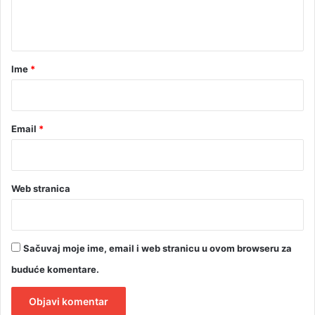
n
t
a
r
Ime
*
*
Email
*
Web stranica
Sačuvaj moje ime, email i web stranicu u ovom browseru za
buduće komentare.