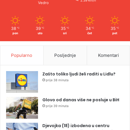
2.39 km/h
Vedro
38
39
35
34
35
℃
℃
℃
℃
℃
pon
uto
sri
čet
pet
Popularno
Posljednje
Komentari
Zašto toliko ljudi želi raditi u Lidlu?
prije 38 minuta
Glovo od danas više ne posluje u BiH
prije 39 minuta
Djevojka (18) izbodena u centru