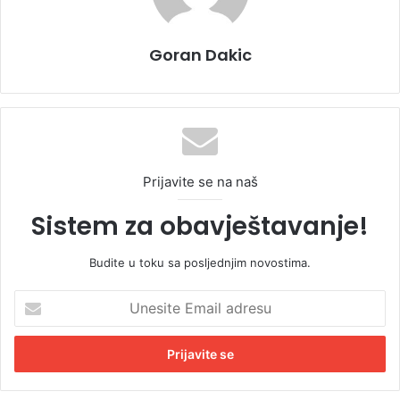
Goran Dakic
Prijavite se na naš
Sistem za obavještavanje!
Budite u toku sa posljednjim novostima.
U
n
e
s
i
t