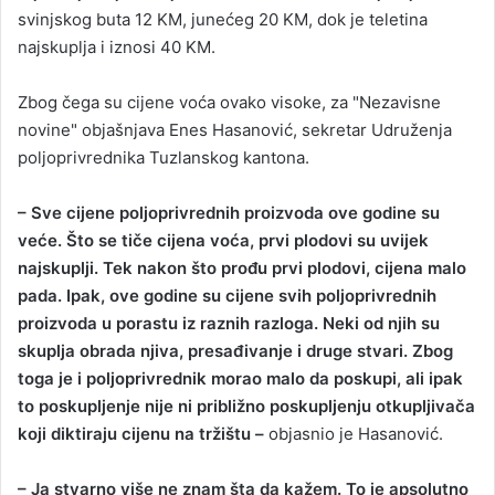
svinjskog buta 12 KM, junećeg 20 KM, dok je teletina
najskuplja i iznosi 40 KM.
Zbog čega su cijene voća ovako visoke, za "Nezavisne
novine" objašnjava Enes Hasanović, sekretar Udruženja
poljoprivrednika Tuzlanskog kantona.
– Sve cijene poljoprivrednih proizvoda ove godine su
veće. Što se tiče cijena voća, prvi plodovi su uvijek
najskuplji. Tek nakon što prođu prvi plodovi, cijena malo
pada. Ipak, ove godine su cijene svih poljoprivrednih
proizvoda u porastu iz raznih razloga. Neki od njih su
skuplja obrada njiva, presađivanje i druge stvari. Zbog
toga je i poljoprivrednik morao malo da poskupi, ali ipak
to poskupljenje nije ni približno poskupljenju otkupljivača
koji diktiraju cijenu na tržištu –
objasnio je Hasanović.
– Ja stvarno više ne znam šta da kažem. To je apsolutno