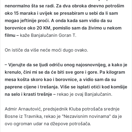
nenormalno šta se radi. Za dva obroka dnevno potrošim
oko 15 maraka i uvijek se presabiram u sebi da li sam
mogao jeftinije proći. A onda kada sam vidio da su
borovnice oko 20 KM, pomislio sam da živimo u nekom
filmu –
kaže Banjalučanin Goran T.
On ističe da više neće moći dugo ovako.
– Vjerujte da se ljudi odriču onog najosnovnijeg, a kako je
krenulo, čini mi se da će biti sve gore i gore. Pa kilogram
mesa košta skoro kao i borovnice, a vidio sam da su
paprene cijene i trešanja. Više se isplati otići kod komšije
na selo i krasti trešnje –
rekao je ovaj Banjalučanin.
Admir Arnautović, predsjednik Kluba potrošača srednje
Bosne iz Travnika, rekao je "Nezavisnim novinama" da je
ovo ogroman udar na džepove potrošača.