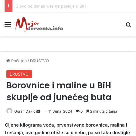
Djevojka (18) izbodena u centru Beograda, osumnjičene imaju 15 i 13 godina
Meni
P
Početna
/
DRUŠTVO
DRUŠTVO
Borovnice i maline u BiH
skuplje od junećeg buta
Goran Dakic
S
11 Juna, 2024
0
2 minuta čitanja
e
Cijene kilograma voća, prvenstveno borovnica, malina i
n
trešanja, ove godine otišle su u nebo, pa su tako dostigle
d