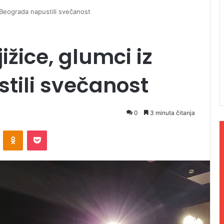
iz Beograda napustili svečanost
jižice, glumci iz
tili svečanost
0
3 minuta čitanja
ontakte
Odnoklassniki
Pocket