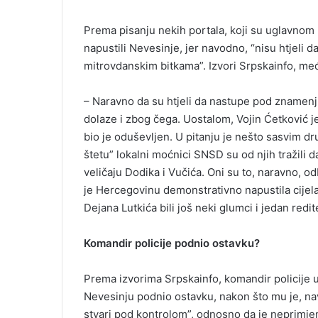
Prema pisanju nekih portala, koji su uglavnom
napustili Nevesinje, jer navodno, “nisu htjeli d
mitrovdanskim bitkama”. Izvori Srpskainfo, međ
– Naravno da su htjeli da nastupe pod znamenji
dolaze i zbog čega. Uostalom, Vojin Ćetković j
bio je oduševljen. U pitanju je nešto sasvim d
štetu” lokalni moćnici SNSD su od njih tražili 
veličaju Dodika i Vučića. Oni su to, naravno, od
je Hercegovinu demonstrativno napustila cijela 
Dejana Lutkića bili još neki glumci i jedan redite
Komandir policije podnio ostavku?
Prema izvorima Srpskainfo, komandir policije 
Nevesinju podnio ostavku, nakon što mu je, na
stvari pod kontrolom”, odnosno da je neprimje