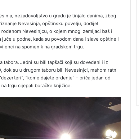
esinja, nezadovoljstvo u gradu je tinjalo danima, zbog
iznanje Nevesinja, opštinsku povelju, dodijeli
, rođenom Nevesinjcu, o kojem mnogi zemljaci baš i
la juče u podne, kada su povodom dana i slave opštine i
 vijenci na spomenik na gradskom trgu.
abora. Jedni su bili tapšači koji su dovedeni i iz
D, dok su u drugom taboru bili Nevesinjci, mahom ratni
”, “dezerteri”, “kome dajete ordenje” – priča jedan od
na trgu cijepali boračke knjižice.