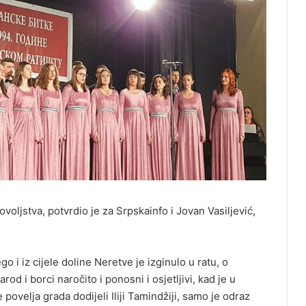
voljstva, potvrdio je za Srpskainfo i Jovan Vasiljević,
 i iz cijele doline Neretve je izginulo u ratu, o
od i borci naročito i ponosni i osjetljivi, kad je u
 povelja grada dodijeli Iliji Tamindžiji, samo je odraz