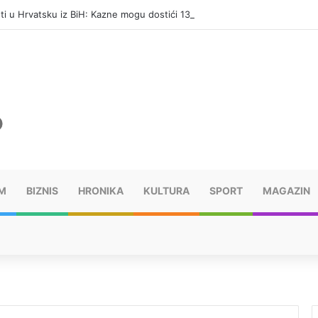
eti u Hrvatsku iz BiH: Kazne mogu dostići 13.260 evra
M
BIZNIS
HRONIKA
KULTURA
SPORT
MAGAZIN