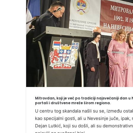
l
Mitrovdan, koji je već po tradiciji najsvečaniji dan 
portali i društvene mreže širom regiona.
U centru tog skandala našli su se, između ostali
kao specijalni gosti, ali u Nevesinje juče, ipak,
Dejan Lutkić, koji su došli, ali su demonstrativ