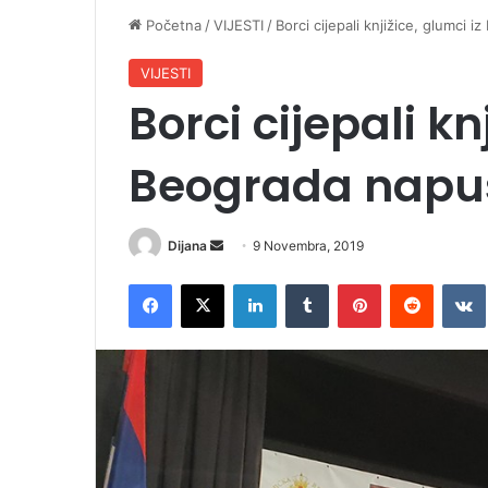
Početna
/
VIJESTI
/
Borci cijepali knjižice, glumci 
VIJESTI
Borci cijepali kn
Beograda napus
Dijana
S
9 Novembra, 2019
e
Facebook
X
LinkedIn
Tumblr
Pinterest
Reddit
VK
n
d
a
n
e
m
a
i