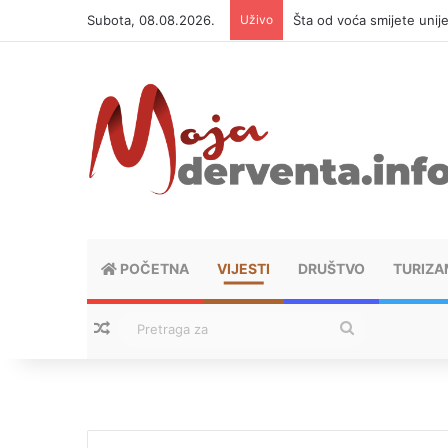
Subota, 08.08.2026.
Uživo
Šta od voća smijete unij
POČETNA
VIJESTI
DRUŠTVO
TURIZA
Nasumični tekstovi
Pretraga
za