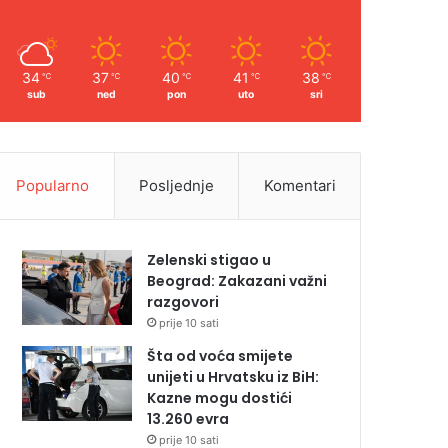
34
37
40
41
38
℃
℃
℃
℃
℃
sub
ned
pon
uto
sri
Popularno
Posljednje
Komentari
Zelenski stigao u
Beograd: Zakazani važni
razgovori
prije 10 sati
Šta od voća smijete
unijeti u Hrvatsku iz BiH:
Kazne mogu dostići
13.260 evra
prije 10 sati