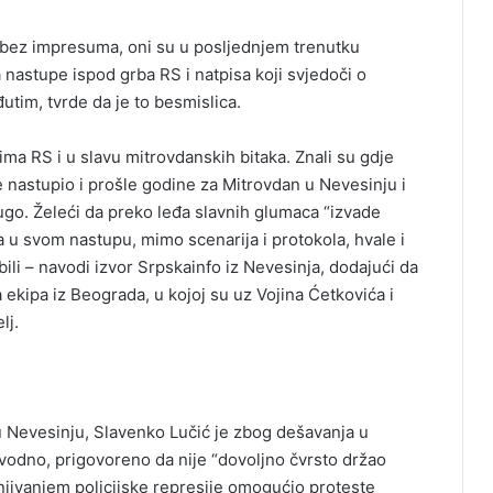
 bez impresuma, oni su u posljednjem trenutku
a nastupe ispod grba RS i natpisa koji svjedoči o
utim, tvrde da je to besmislica.
ma RS i u slavu mitrovdanskih bitaka. Znali su gdje
e nastupio i prošle godine za Mitrovdan u Nevesinju i
rugo. Želeći da preko leđa slavnih glumaca “izvade
da u svom nastupu, mimo scenarija i protokola, hvale i
bili – navodi izvor Srpskainfo iz Nevesinja, dodajući da
ekipa iz Beograda, u kojoj su uz Vojina Ćetkovića i
lj.
u Nevesinju, Slavenko Lučić je zbog dešavanja u
vodno, prigovoreno da nije “dovoljno čvrsto držao
njivanjem policijske represije omogućio proteste