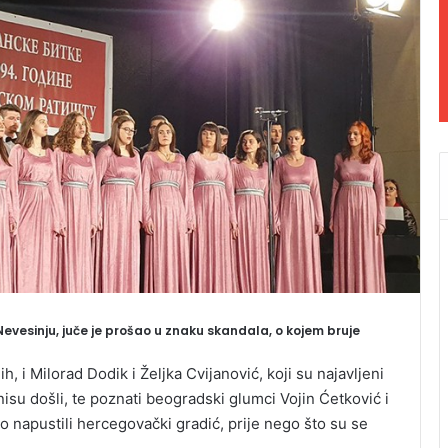
u Nevesinju, juče je prošao u znaku skandala, o kojem bruje
h, i Milorad Dodik i Željka Cvijanović, koji su najavljeni
 nisu došli, te poznati beogradski glumci Vojin Ćetković i
no napustili hercegovački gradić, prije nego što su se