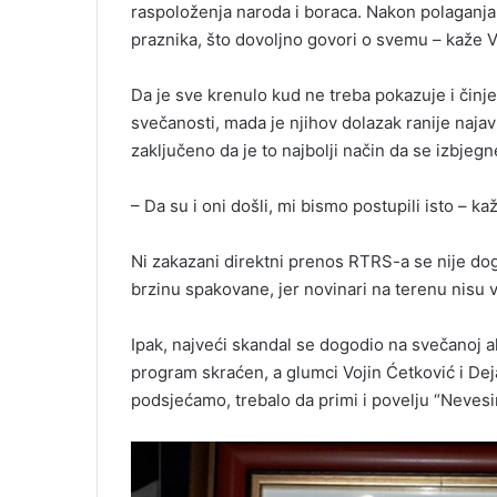
raspoloženja naroda i boraca. Nakon polaganja 
praznika, što dovoljno govori o svemu – kaže Va
Da je sve krenulo kud ne treba pokazuje i činje
svečanosti, mada je njihov dolazak ranije naja
zaključeno da je to najbolji način da se izbjegn
– Da su i oni došli, mi bismo postupili isto – k
Ni zakazani direktni prenos RTRS-a se nije do
brzinu spakovane, jer novinari na terenu nisu 
Ipak, najveći skandal se dogodio na svečanoj aka
program skraćen, a glumci Vojin Ćetković i Dejan
podsjećamo, trebalo da primi i povelju “Nevesi