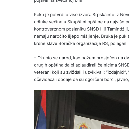
pojavili na svečanoj bini.
Kako je potvrdilo više izvora Srpskainfo iz Nev
odluke većine u Skupštini opštine da najviše pr
kontroverznom poslaniku SNSD Iliji Tamindžiji
nemaju naročito lijepo mišljenje. Bruka je puk
krsne slave Boračke organizacije RS, polagani
– Okupio se narod, kao nožem presječen na dva t
drugih opština da bi aplaudirali čelnicima SNS
veterani koji su zviždali i uzvikivali: “izdajnici
očevidaca i dodaje da su ogorčeni borci, javno, 