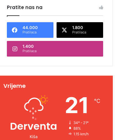
Pratite nas na
44.000
1.800
Pratilaca
Pratilaca
1.400
Pratilaca
Vrijeme
21
℃
Derventa
34º - 21º
88%
1.15 km/h
Kiša