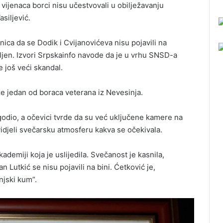
vijenaca borci nisu učestvovali u obilježavanju
siljević.
nica da se Dodik i Cvijanovićeva nisu pojavili na
vljen. Izvori Srpskainfo navode da je u vrhu SNSD-a
e još veći skandal.
aže jedan od boraca veterana iz Nevesinja.
godio, a očevici tvrde da su već uključene kamere na
vidjeli svečarsku atmosferu kakva se očekivala.
demiji koja je uslijedila. Svečanost je kasnila,
 Lutkić se nisu pojavili na bini. Ćetković je,
njski kum”.