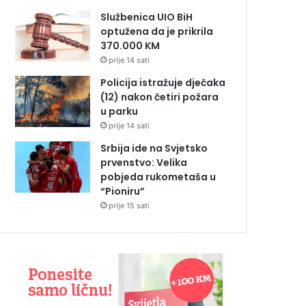
Službenica UIO BiH
optužena da je prikrila
370.000 KM
prije 14 sati
Policija istražuje dječaka
(12) nakon četiri požara
u parku
prije 14 sati
Srbija ide na Svjetsko
prvenstvo: Velika
pobjeda rukometaša u
“Pioniru”
prije 15 sati