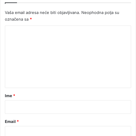
Vaša email adresa neće biti objavljivana.
Neophodna polja su
označena sa
*
K
o
m
e
n
t
a
r
Ime
*
*
Email
*