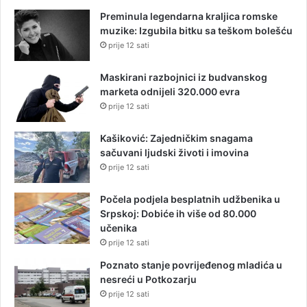
Preminula legendarna kraljica romske
muzike: Izgubila bitku sa teškom bolešću
prije 12 sati
Maskirani razbojnici iz budvanskog
marketa odnijeli 320.000 evra
prije 12 sati
Kašiković: Zajedničkim snagama
sačuvani ljudski životi i imovina
prije 12 sati
Počela podjela besplatnih udžbenika u
Srpskoj: Dobiće ih više od 80.000
učenika
prije 12 sati
Poznato stanje povrijeđenog mladića u
nesreći u Potkozarju
prije 12 sati