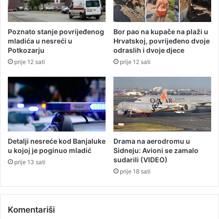
B
i
a
p
n
o
Poznato stanje povrijeđenog
Bor pao na kupače na plaži u
j
g
mladića u nesreći u
Hrvatskoj, povrijeđeno dvoje
a
i
Potkozarju
odraslih i dvoje djece
l
n
prije 12 sati
prije 12 sati
u
u
c
o
i
m
o
t
o
c
i
Detalji nesreće kod Banjaluke
Drama na aerodromu u
k
u kojoj je poginuo mladić
Sidneju: Avioni se zamalo
l
sudarili (VIDEO)
prije 13 sati
i
prije 18 sati
s
t
a
Komentariši