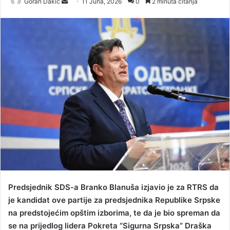
Goran Dakic
S
11 Juna, 2026
0
2 minuta čitanja
e
n
d
a
n
e
m
a
i
l
Predsjednik SDS-a Branko Blanuša izjavio je za RTRS da
je kandidat ove partije za predsjednika Republike Srpske
na predstojećim opštim izborima, te da je bio spreman da
se na prijedlog lidera Pokreta “Sigurna Srpska” Draška