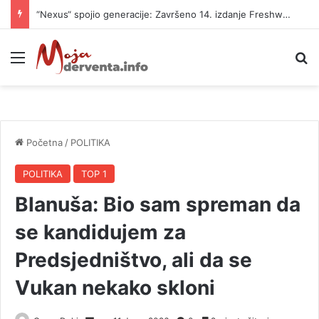
“Nexus“ spojio generacije: Završeno 14. izdanje Freshwave festivala
Meni
P
Početna
/
POLITIKA
POLITIKA
TOP 1
Blanuša: Bio sam spreman da
se kandidujem za
Predsjedništvo, ali da se
Vukan nekako skloni