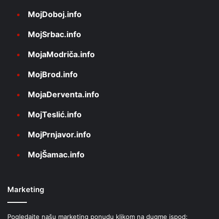
MojDoboj.info
MojSrbac.info
MojaModriča.info
MojBrod.info
MojaDerventa.info
MojTeslić.info
MojPrnjavor.info
MojŠamac.info
Marketing
Pogledajte našu marketing ponudu klikom na dugme ispod: