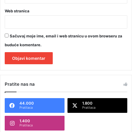
Web stranica
Sačuvaj moje ime, email i web stranicu u ovom browseru za
buduće komentare.
A
l
Pratite nas na
t
e
44.000
1.800
r
Pratilaca
Pratilaca
n
1.400
a
Pratilaca
t