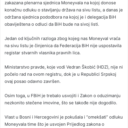
zakazana plenarna sjednica Moneyvala na kojoj donose
konačnu odluku o stavljanju država na sivu listu, a danas je
održana sjednica pododbora na kojoj je i delegacija BiH
obaviještena o odluci da BiH bude na sivoj listi.
Jedan od ključnih razloga zbog kojeg nas Moneyval vraća
na sivu listu je činjenica da Federacija BiH nije uspostavila
registar stvarnih vlasnika pravnih lica.
Ministarstvo pravde, koje vodi Vedran Škobić (HDZ), nije ni
počelo rad na ovom registru, dok je u Republici Srpskoj
ovaj posao odavno završen.
Osim toga, u FBiH je trebalo usvojiti i Zakon o oduzimanju
nezkonito stečene imovine, što se takođe nije dogodilo.
Vlast u Bosni i Hercegovini je pokušala i “omekšati” odluku
Moneyvala time što je usvojen Prijedlog zakona o