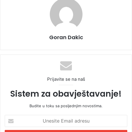
Goran Dakic
Prijavite se na naš
Sistem za obavještavanje!
Budite u toku sa posljednjim novostima.
U
n
e