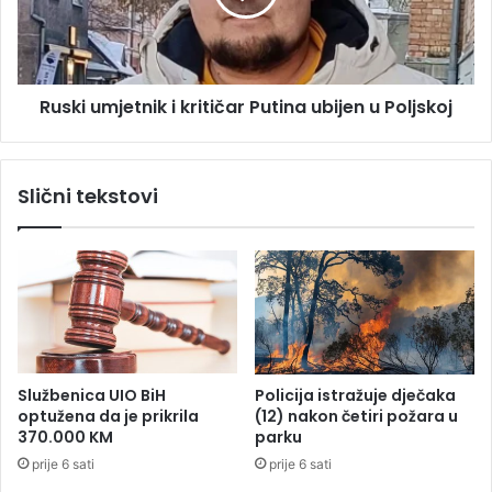
n
u
a
m
s
j
o
e
l
Ruski umjetnik i kritičar Putina ubijen u Poljskoj
t
a
n
r
i
n
k
Slični tekstovi
a
i
e
k
l
r
e
i
k
t
t
i
r
č
a
a
n
r
Službenica UIO BiH
Policija istražuje dječaka
a
P
optužena da je prikrila
(12) nakon četiri požara u
:
u
370.000 KM
parku
P
t
prije 6 sati
prije 6 sati
a
i