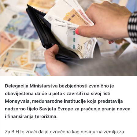
a
n
e
m
a
i
l
Delegacija Ministarstva bezbjednosti zvanično je
obaviještena da će u petak završiti na sivoj listi
Moneyvala, međunarodne institucije koja predstavlja
nadzorno tijelo Savjeta Evrope za praćenje pranja novca
i finansiranja terorizma.
Za BiH to znači da je označena kao nesigurna zemlja za