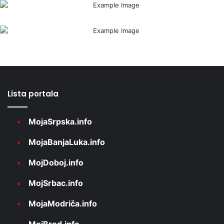
Lista portala
MojaSrpska.info
MojaBanjaLuka.info
MojDoboj.info
MojSrbac.info
MojaModriča.info