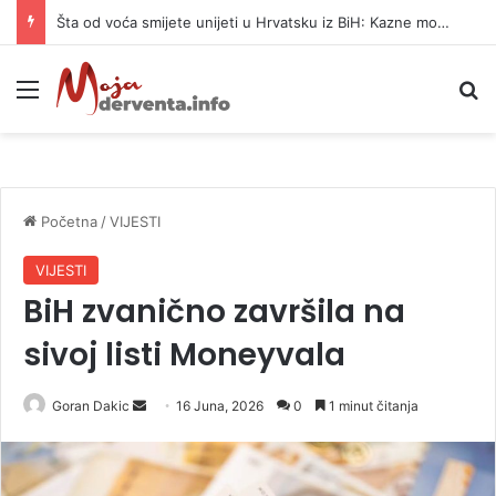
Šta od voća smijete unijeti u Hrvatsku iz BiH: Kazne mogu dostići 13.260 evra
Meni
P
Početna
/
VIJESTI
VIJESTI
BiH zvanično završila na
sivoj listi Moneyvala
Goran Dakic
S
16 Juna, 2026
0
1 minut čitanja
e
n
d