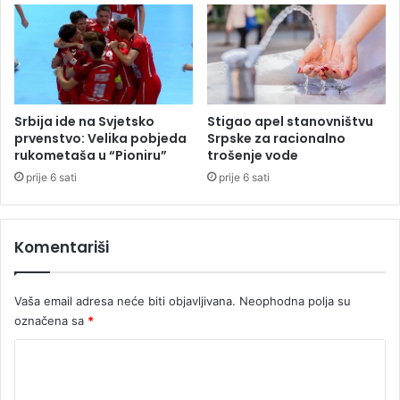
n
n
e
a
l
u
i
b
n
i
a
j
1
e
Srbija ide na Svjetsko
Stigao apel stanovništvu
6
n
prvenstvo: Velika pobjeda
Srpske za racionalno
0
rukometaša u “Pioniru”
trošenje vode
u
f
P
prije 6 sati
prije 6 sati
u
o
d
l
b
j
Komentariši
a
s
l
k
s
o
Vaša email adresa neće biti objavljivana.
Neophodna polja su
k
j
označena sa
*
i
h
K
t
e
o
r