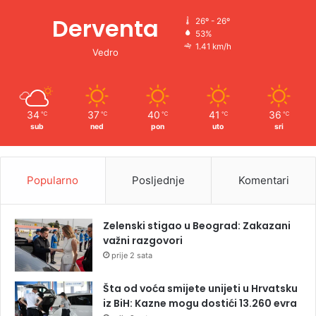
Derventa
26º - 26º
53%
1.41 km/h
Vedro
34
37
40
41
36
℃
℃
℃
℃
℃
sub
ned
pon
uto
sri
Popularno
Posljednje
Komentari
Zelenski stigao u Beograd: Zakazani
važni razgovori
prije 2 sata
Šta od voća smijete unijeti u Hrvatsku
iz BiH: Kazne mogu dostići 13.260 evra