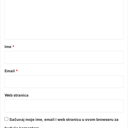
m
e
e
n
a
n
t
a
r
Ime
*
*
Email
*
Web stranica
Sačuvaj moje ime, email i web stranicu u ovom browseru za