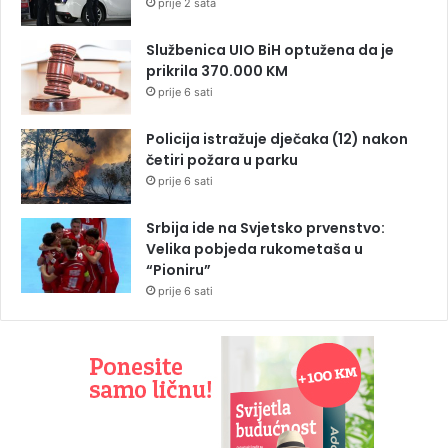
prije 2 sata
Službenica UIO BiH optužena da je
prikrila 370.000 KM
prije 6 sati
Policija istražuje dječaka (12) nakon
četiri požara u parku
prije 6 sati
Srbija ide na Svjetsko prvenstvo:
Velika pobjeda rukometaša u
“Pioniru”
prije 6 sati