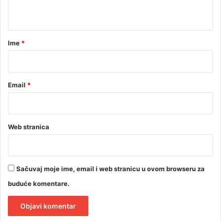
t
a
r
Ime
*
*
Email
*
Web stranica
Sačuvaj moje ime, email i web stranicu u ovom browseru za
buduće komentare.