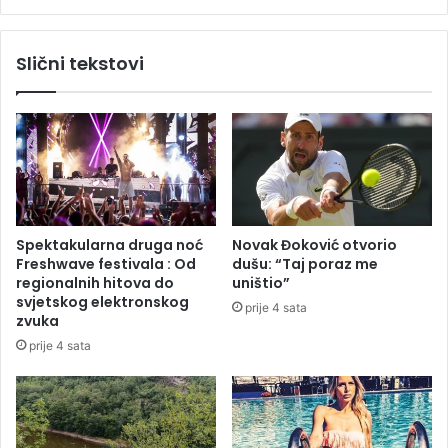
U
i
j
k
e
D
Slični tekstovi
d
u
i
b
n
i
j
c
e
e
n
p
u
r
S
o
r
d
Spektakularna druga noć
Novak Đoković otvorio
p
a
Freshwave festivala : Od
dušu: “Taj poraz me
s
v
regionalnih hitova do
uništio”
k
a
svjetskog elektronskog
prije 4 sata
u
o
zvuka
E
prije 4 sata
R
S
-
u
u