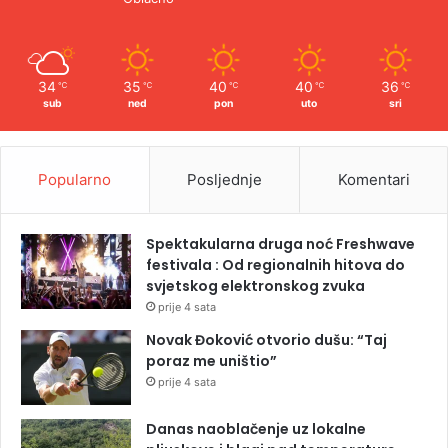
34
35
40
40
36
℃
℃
℃
℃
℃
sub
ned
pon
uto
sri
Popularno
Posljednje
Komentari
Spektakularna druga noć Freshwave
festivala : Od regionalnih hitova do
svjetskog elektronskog zvuka
prije 4 sata
Novak Đoković otvorio dušu: “Taj
poraz me uništio”
prije 4 sata
Danas naoblačenje uz lokalne