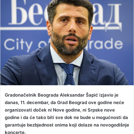
a
n
e
m
a
i
l
Gradonačelnik Beograda Aleksandar Šapić izjavio je
danas, 11. decembar, da Grad Beograd ove godine neće
organizovati doček ni Nove godine, ni Srpske nove
godine i da će tako biti sve dok ne bude u mogućnosti da
garantuje bezbjednost onima koji dolaze na novogodišnje
koncerte.