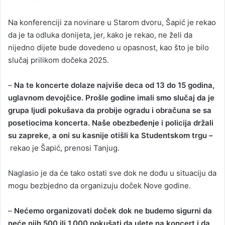
Na konferenciji za novinare u Starom dvoru, Šapić je rekao
da je ta odluka donijeta, jer, kako je rekao, ne želi da
nijedno dijete bude dovedeno u opasnost, kao što je bilo
slučaj prilikom dočeka 2025.
–
Na te koncerte dolaze najviše deca od 13 do 15 godina,
uglavnom devojčice. Prošle godine imali smo slučaj da je
grupa ljudi pokušava da probije ogradu i obračuna se sa
posetiocima koncerta. Naše obezbeđenje i policija držali
su zapreke, a oni su kasnije otišli ka Studentskom trgu –
rekao je Šapić, prenosi Tanjug.
Naglasio je da će tako ostati sve dok ne dođu u situaciju da
mogu bezbjedno da organizuju doček Nove godine.
–
Nećemo organizovati doček dok ne budemo sigurni da
neće njih 500 ili 1.000 pokušati da ulete na koncert i da