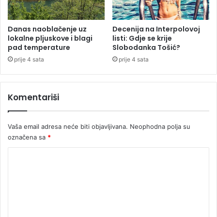
k
r
a
Danas naoblačenje uz
Decenija na Interpolovoj
lokalne pljuskove i blagi
listi: Gdje se krije
d
pad temperature
Slobodanka Tošić?
e
n
prije 4 sata
prije 4 sata
u
s
t
Komentariši
r
u
j
Vaša email adresa neće biti objavljivana.
Neophodna polja su
u
označena sa
*
K
o
m
e
n