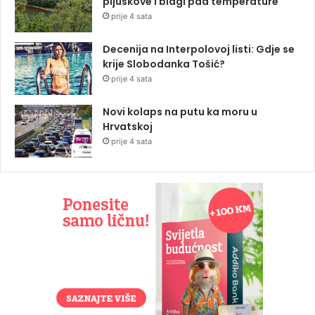
pljuskove i blagi pad temperature
prije 4 sata
Decenija na Interpolovoj listi: Gdje se
krije Slobodanka Tošić?
prije 4 sata
Novi kolaps na putu ka moru u
Hrvatskoj
prije 4 sata