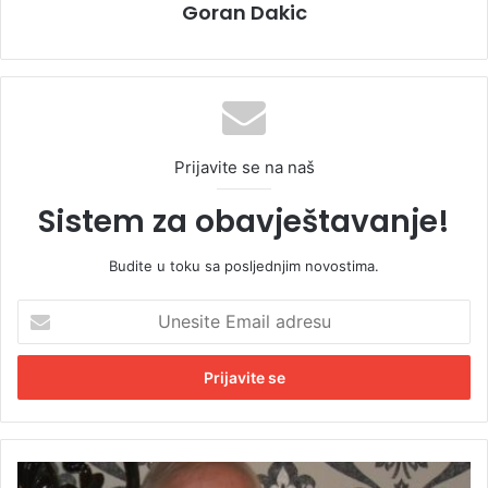
Goran Dakic
Prijavite se na naš
Sistem za obavještavanje!
Budite u toku sa posljednjim novostima.
U
n
e
s
i
t
e
E
S