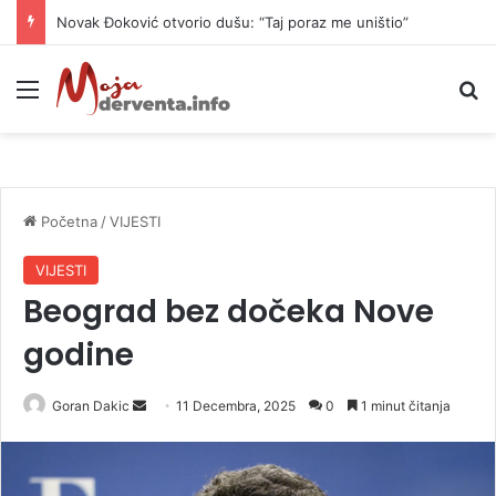
Novak Đoković otvorio dušu: “Taj poraz me uništio”
Meni
P
Početna
/
VIJESTI
VIJESTI
Beograd bez dočeka Nove
godine
Goran Dakic
S
11 Decembra, 2025
0
1 minut čitanja
e
n
d