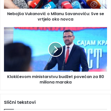
r
V
e
u
s
Nebojša Vukanović o Milanu Savanoviću: Sve se
k
u
vrtjelo oko novca
a
n
o
K
v
l
i
o
ć
k
o
i
M
ć
i
e
l
v
a
o
n
Klokićevom ministarstvu budžet povećan za 80
m
u
miliona maraka
m
S
i
a
n
v
i
Slični tekstovi
a
s
n
t