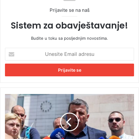
Prijavite se na naš
Sistem za obavještavanje!
Budite u toku sa posljednjim novostima.
U
n
e
s
i
t
e
E
N
m
e
a
b
i
o
l
j
a
š
d
a