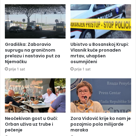
o
a
v
r
i
s
ć
t
u
v
:
u
S
b
Gradiška: Zaboravio
Ubistvo u Bosanskoj Krupi:
v
u
suprugu na graničnom
Vlasnik kuće pronađen
e
d
prelazu i nastavio put za
mrtav, uhapšen
s
ž
Njemačku
osumnjičeni
e
e
prije 1 sat
prije 1 sat
v
t
r
p
t
o
j
v
e
e
l
ć
o
a
o
n
Neočekivan gost u Guči:
Zora Vidović krije ko nam je
k
z
Orban uživa uz trube i
pozajmio pola milijarde
o
pečenje
maraka
a
n