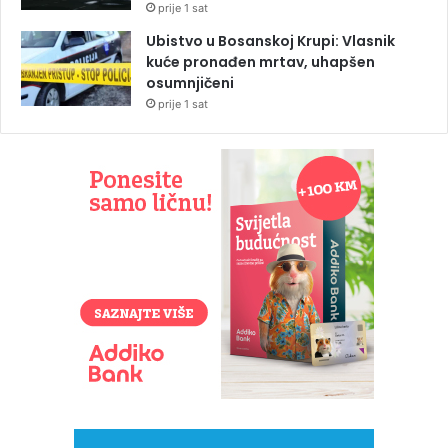
prije 1 sat
Ubistvo u Bosanskoj Krupi: Vlasnik
kuće pronađen mrtav, uhapšen
osumnjičeni
prije 1 sat