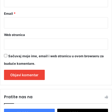
Email
*
Web stranica
Sačuvaj moje ime, email i web stranicu u ovom browseru za
buduće komentare.
A
l
Pratite nas na
t
e