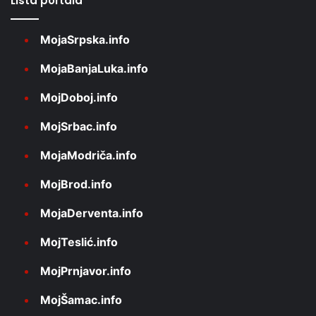
Lista portala
MojaSrpska.info
MojaBanjaLuka.info
MojDoboj.info
MojSrbac.info
MojaModriča.info
MojBrod.info
MojaDerventa.info
MojTeslić.info
MojPrnjavor.info
MojŠamac.info