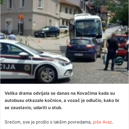
a
n
e
m
a
i
l
Velika drama odvijala se danas na Kovačima kada su
autobusu otkazale kočnice, a vozač je odlučio, kako bi
se zaustavio, udariti u stub.
Srećom, sve je prošlo s lakšim povredama,
piše Avaz
.