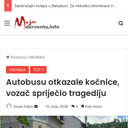
Saobraćajni kolaps u Banjaluci: Za nekoliko kilometara treba 45 minuta
Meni
P
Početna
/
HRONIKA
HRONIKA
TOP 1
Autobusu otkazale kočnice,
vozač spriječio tragediju
Goran Dakic
S
15 Juna, 2026
0
Prije minut
e
n
d