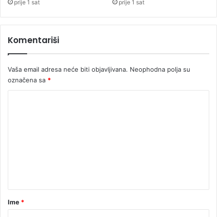
8
prije 1 sat
prije 1 sat
o
0
v
m
c
i
Komentariši
a
l
i
o
Vaša email adresa neće biti objavljivana.
Neophodna polja su
n
označena sa
*
a
m
K
a
o
r
a
m
k
e
a
n
t
a
r
Ime
*
*