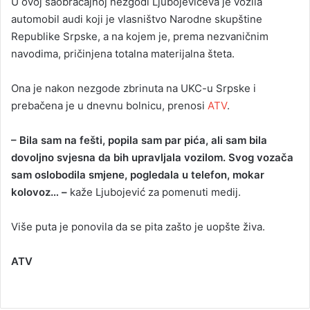
U ovoj saobraćajnoj nezgodi Ljubojevićeva je vozila
automobil audi koji je vlasništvo Narodne skupštine
Republike Srpske, a na kojem je, prema nezvaničnim
navodima, pričinjena totalna materijalna šteta.
Ona je nakon nezgode zbrinuta na UKC-u Srpske i
prebačena je u dnevnu bolnicu, prenosi
ATV
.
– Bila sam na fešti, popila sam par pića, ali sam bila
dovoljno svjesna da bih upravljala vozilom. Svog vozača
sam oslobodila smjene, pogledala u telefon, mokar
kolovoz… –
kaže Ljubojević za pomenuti medij.
Više puta je ponovila da se pita zašto je uopšte živa.
ATV