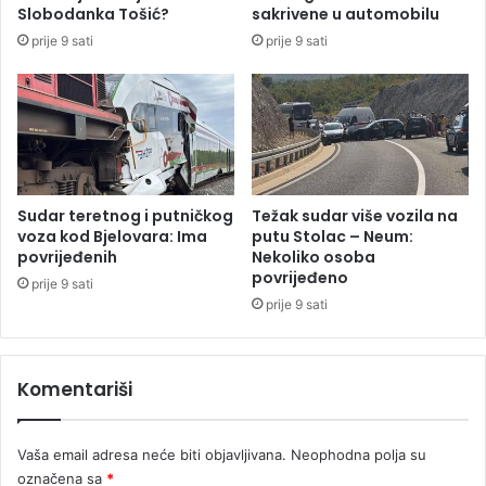
m
I
Slobodanka Tošić?
sakrivene u automobilu
a
r
prije 9 sati
prije 9 sati
u
a
S
n
r
n
p
a
s
p
k
a
o
o
j
a
Sudar teretnog i putničkog
Težak sudar više vozila na
m
voza kod Bjelovara: Ima
putu Stolac – Neum:
e
povrijeđenih
Nekoliko osoba
povrijeđeno
r
prije 9 sati
i
prije 9 sati
č
k
e
Komentariši
v
o
j
Vaša email adresa neće biti objavljivana.
Neophodna polja su
n
označena sa
*
e