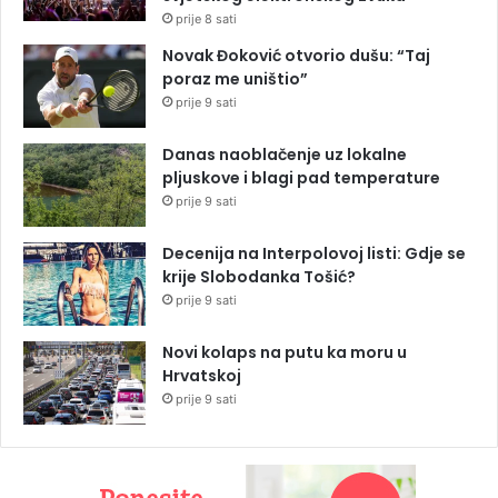
prije 8 sati
Novak Đoković otvorio dušu: “Taj
poraz me uništio”
prije 9 sati
Danas naoblačenje uz lokalne
pljuskove i blagi pad temperature
prije 9 sati
Decenija na Interpolovoj listi: Gdje se
krije Slobodanka Tošić?
prije 9 sati
Novi kolaps na putu ka moru u
Hrvatskoj
prije 9 sati