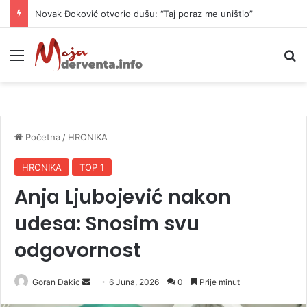
Novak Đoković otvorio dušu: “Taj poraz me uništio”
Meni
P
Početna
/
HRONIKA
HRONIKA
TOP 1
Anja Ljubojević nakon
udesa: Snosim svu
odgovornost
Goran Dakic
S
6 Juna, 2026
0
Prije minut
e