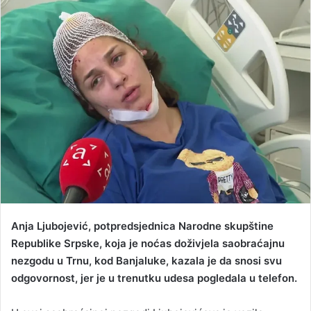
n
d
a
n
e
m
a
i
l
Anja Ljubojević, potpredsjednica Narodne skupštine
Republike Srpske, koja je noćas doživjela saobraćajnu
nezgodu u Trnu, kod Banjaluke, kazala je da snosi svu
odgovornost, jer je u trenutku udesa pogledala u telefon.