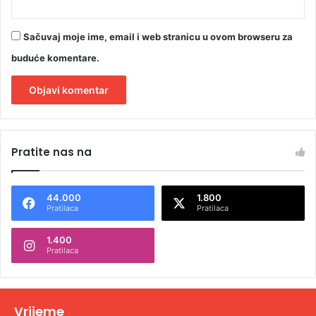
Sačuvaj moje ime, email i web stranicu u ovom browseru za
buduće komentare.
A
l
Pratite nas na
t
e
44.000
1.800
r
Pratilaca
Pratilaca
n
1.400
a
Pratilaca
t
i
v
Vrijeme