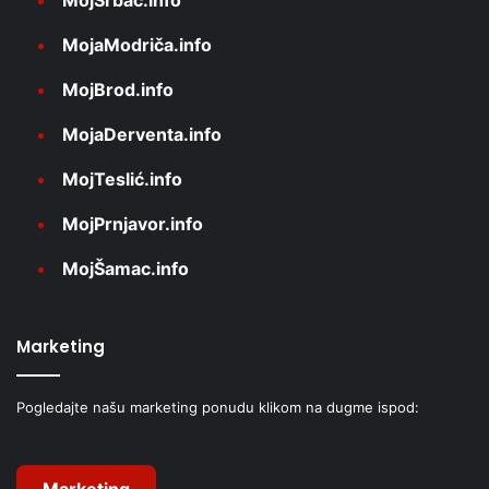
MojSrbac.info
MojaModriča.info
MojBrod.info
MojaDerventa.info
MojTeslić.info
MojPrnjavor.info
MojŠamac.info
Marketing
Pogledajte našu marketing ponudu klikom na dugme ispod: