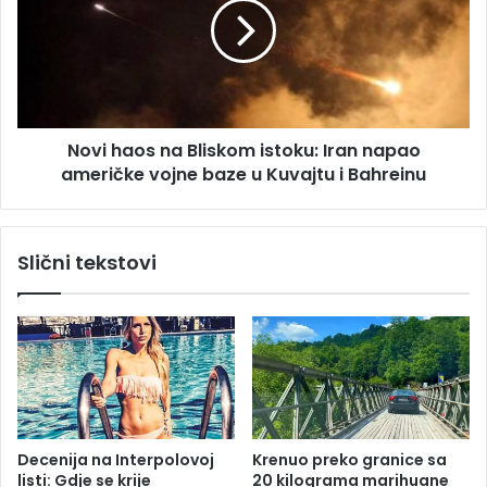
n
i
e
h
z
a
g
o
o
s
d
n
a
Novi haos na Bliskom istoku: Iran napao
a
u
američke vojne baze u Kuvajtu i Bahreinu
B
k
l
r
i
u
s
Slični tekstovi
ž
k
n
o
i
m
m
i
t
s
o
t
k
o
o
k
v
u
Decenija na Interpolovoj
Krenuo preko granice sa
i
:
listi: Gdje se krije
20 kilograma marihuane