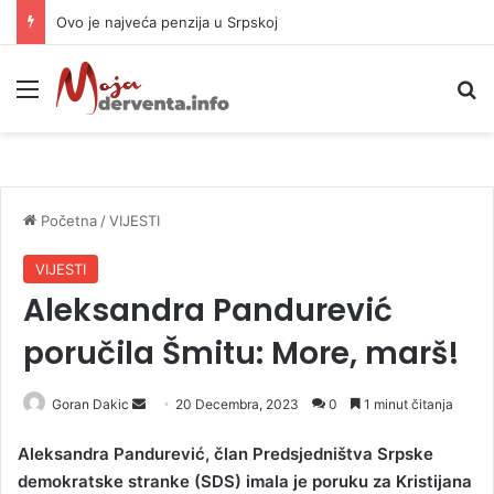
Ovo je najveća penzija u Srpskoj
Meni
P
Početna
/
VIJESTI
VIJESTI
Aleksandra Pandurević
poručila Šmitu: More, marš!
Goran Dakic
S
20 Decembra, 2023
0
1 minut čitanja
e
Aleksandra Pandurević, član Predsjedništva Srpske
n
demokratske stranke (SDS) imala je poruku za Kristijana
d