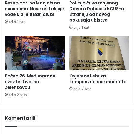
Rezervoari na Manjači na
Policija čuva ranjenog
g
c
minimumu: Nove restrikcije
Davora Dabića u KCUS-u:
r
i
vode u dijelu Banjaluke
Strahuju od novog
a
k
pokušaja ubistva
prije 1 sat
n
o
prije 1 sat
i
j
c
i
e
b
s
u
a
d
H
u
r
p
v
r
Počeo 26. Međunarodni
Ovjerene liste za
a
i
džez festival na
kompenzacione mandate
t
Zelenkovcu
p
prije 2 sata
s
r
prije 2 sata
k
e
o
m
m
a
Komentariši
l
i
o