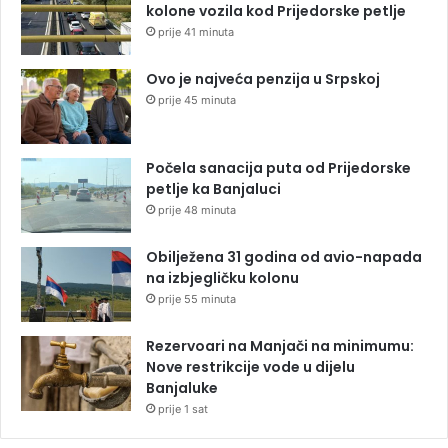
kolone vozila kod Prijedorske petlje
prije 41 minuta
Ovo je najveća penzija u Srpskoj
prije 45 minuta
Počela sanacija puta od Prijedorske
petlje ka Banjaluci
prije 48 minuta
Obilježena 31 godina od avio-napada
na izbjegličku kolonu
prije 55 minuta
Rezervoari na Manjači na minimumu:
Nove restrikcije vode u dijelu
Banjaluke
prije 1 sat