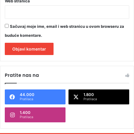
Web stranica
e
?
Sačuvaj moje ime, email i web stranicu u ovom browseru za
buduće komentare.
A
l
Pratite nas na
t
e
44.000
1.800
r
Pratilaca
Pratilaca
n
1.400
a
Pratilaca
t
i