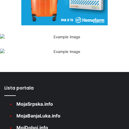
Lista portala
MojaSrpska.info
MojaBanjaLuka.info
MojDoboj.info