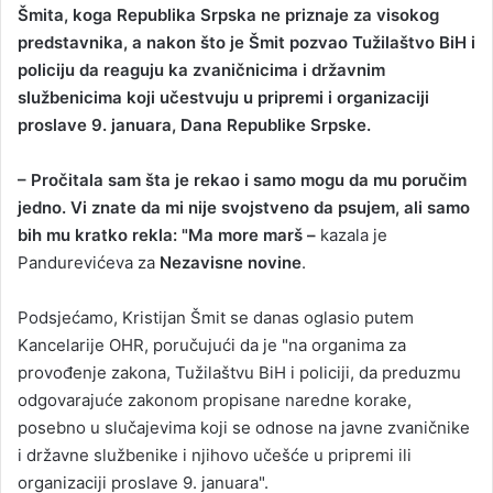
Šmita, koga Republika Srpska ne priznaje za visokog
a
predstavnika, a nakon što je Šmit pozvao Tužilaštvo BiH i
n
policiju da reaguju ka zvaničnicima i državnim
e
službenicima koji učestvuju u pripremi i organizaciji
m
a
proslave 9. januara, Dana Republike Srpske.
i
l
– Pročitala sam šta je rekao i samo mogu da mu poručim
jedno. Vi znate da mi nije svojstveno da psujem, ali samo
bih mu kratko rekla: "Ma more marš –
kazala je
Pandurevićeva za
Nezavisne novine
.
Podsjećamo, Kristijan Šmit se danas oglasio putem
Kancelarije OHR, poručujući da je "na organima za
provođenje zakona, Tužilaštvu BiH i policiji, da preduzmu
odgovarajuće zakonom propisane naredne korake,
posebno u slučajevima koji se odnose na javne zvaničnike
i državne službenike i njihovo učešće u pripremi ili
organizaciji proslave 9. januara".